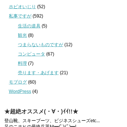
ホビオいじり
(52)
私事ですが
(592)
生活の道具
(5)
観光
(8)
つまらないものですが
(12)
コンピュータ
(67)
料理
(7)
売ります・あげます
(21)
モブログ
(60)
WordPress
(4)
★超絶オススメ(・∀・)ｲｲ!!★
登山靴、スキーブーツ、ビジネスシューズetc...
足のニホヒの最終兵器ｷﾀ━(ﾟ∀ﾟ)━!