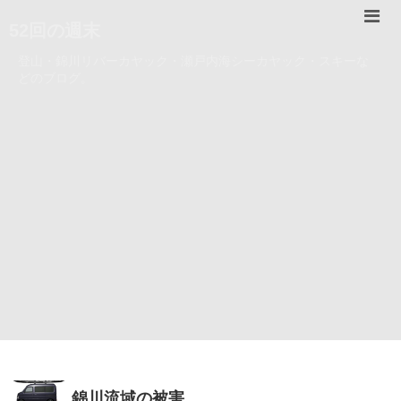
52回の週末
登山・錦川リバーカヤック・瀬戸内海シーカヤック・スキーな
どのブログ。
錦川流域の被害