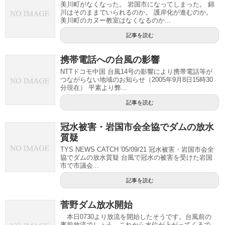
美川町がなくなった。 岩国市になってしまった。 錦
川はそのままでいられるのか。 護岸化が進むのか。
美川町のカヌー教室はなくなるのか...
記事を読む
携帯電話への台風の影響
NTTドコモ中国 台風14号の影響により携帯電話等が
つながらない地域のお知らせ（2005年9月8日15時30
分現在） 平素より弊...
記事を読む
冠水被害・岩国市会全協でダムの放水
質疑
TYS NEWS CATCH '05/09/21 冠水被害・岩国市会全
協でダムの放水質疑 台風で冠水の被害を受けた岩国
市で市議会...
記事を読む
菅野ダム放水開始
本日0730より放流を開始したそうです。台風前の
事前放流でしょう。これから水位が上がってくるで