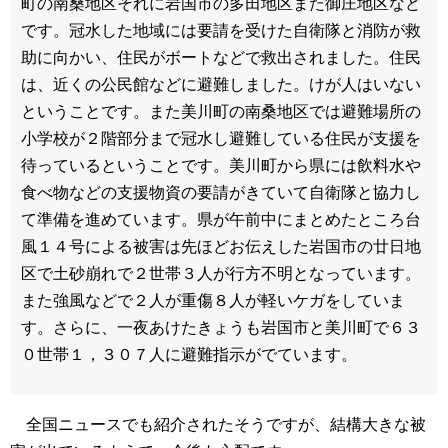
町の南桑地区それに岩国市の多田地区また御庄地区など
です。冠水した地域には要請を受けた自衛隊と消防が救
助に向かい、住民がボートなどで救出されました。住民
は、近くの公民館などに避難しました。けが人はいない
ということです。また美川町の南桑地区では避難場所の
小学校が２階部分まで冠水し避難している住民が支援を
待っているということです。美川町から県には飲料水や
食べ物などの支援物資の要請がきていて自衛隊と協力し
て準備を進めています。県が午前中にまとめたところ台
風１４号による被害は先ほどお伝えした岩国市の廿日地
区で土砂崩れで２世帯３人が行方不明となっています。
また強風などで２人が重傷８人が軽いケガをしていま
す。さらに、一夜あけたきょうも岩国市と美川町で６３
０世帯１，３０７人に避難指示がでています。
全国ニュースでも紹介されたそうですが、結構大きな被