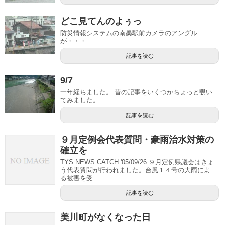
どこ見てんのよぅっ
防災情報システムの南桑駅前カメラのアングル
が・・・
記事を読む
9/7
一年経ちました。 昔の記事をいくつかちょっと覗い
てみました。
記事を読む
９月定例会代表質問・豪雨治水対策の
確立を
TYS NEWS CATCH '05/09/26 ９月定例県議会はきょ
う代表質問が行われました。台風１４号の大雨によ
る被害を受...
記事を読む
美川町がなくなった日