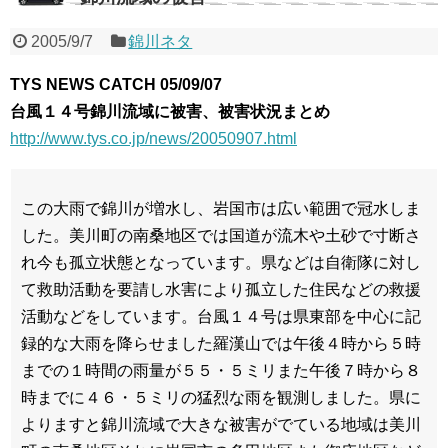
2005/9/7
錦川ネタ
TYS NEWS CATCH 05/09/07
台風１４号錦川流域に被害、被害状況まとめ
http://www.tys.co.jp/news/20050907.html
この大雨で錦川が増水し、岩国市は広い範囲で冠水しま
した。美川町の南桑地区では国道が流木や土砂で寸断さ
れ今も孤立状態となっています。県などは自衛隊に対し
て救助活動を要請し水害により孤立した住民などの救援
活動などをしています。台風１４号は県東部を中心に記
録的な大雨を降らせました羅漢山では午後４時から５時
までの１時間の雨量が５５・５ミリまた午後７時から８
時までに４６・５ミリの猛烈な雨を観測しました。県に
よりますと錦川流域で大きな被害がでている地域は美川