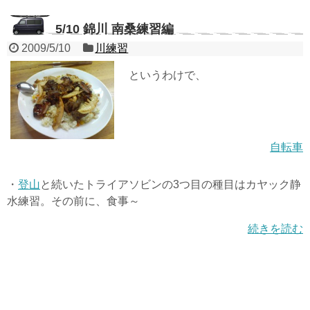
5/10 錦川 南桑練習編
2009/5/10
川練習
というわけで、
自転車
・
登山
と続いたトライアソビンの3つ目の種目はカヤック静
水練習。その前に、食事～
続きを読む