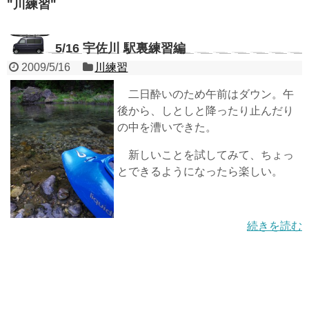
"
川練習
"
5/16 宇佐川 駅裏練習編
2009/5/16
川練習
二日酔いのため午前はダウン。午
後から、しとしと降ったり止んだり
の中を漕いできた。
新しいことを試してみて、ちょっ
とできるようになったら楽しい。
続きを読む