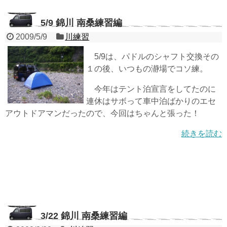
5/9 錦川 南桑練習編
2009/5/9
川練習
5/9は、パドルのシャフト交換その
１の後、いつもの瀞場でコソ練。
今年はテント泊宣言をしてたのに
連休はサボって車中泊ばかりのエセ
アウトドアマンだったので、今回はちゃんと張った！
続きを読む
3/22 錦川 南桑練習編