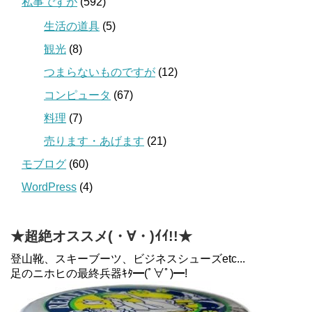
私事ですが
(592)
生活の道具
(5)
観光
(8)
つまらないものですが
(12)
コンピュータ
(67)
料理
(7)
売ります・あげます
(21)
モブログ
(60)
WordPress
(4)
★超絶オススメ(・∀・)ｲｲ!!★
登山靴、スキーブーツ、ビジネスシューズetc...
足のニホヒの最終兵器ｷﾀ━(ﾟ∀ﾟ)━!