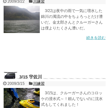
2009/3/22
川練習
3/22は夜中の雨で一気に増水した
錦川の濁流の中をちょろっとだけ漕
いだ。金太郎さんとクルーガーさん
は僕よりたくさん漕いだ。
続きを読む
3/15 宇佐川
2009/3/15
川練習
3/15は、クルーガーさんのコロッ
ケの浸水式～！頼んでないのに沈水
式もしてくれました！