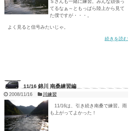
Ｓさんも一緒に練習。みんな頑張っ
てるなぁ～ともっぱら陸上から見て
た僕ですが・・・。
よく見ると信号みたいじゃ。
続きを読む
11/16 錦川 南桑練習編
2008/11/16
川練習
11/16は、引き続き南桑で練習。雨
も上がってよかった！