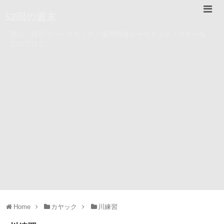
52回の週末
登山・錦川リバーカヤック・瀬戸内海シーカヤック・スキーな
どのブログ。
Home
カヤック
川練習