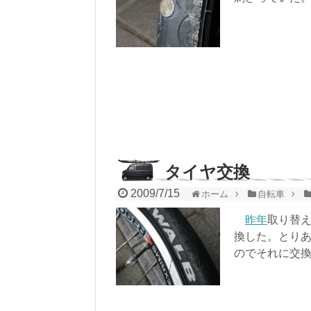
タイヤ交換
2009/7/15
ホーム
自転車
昨年
取り替
換した。とり
のでそれに交