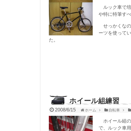
ルック車で培
や特に特筆す
せっかくなの
ーツを使って
た。
ホイール組練習
2008/6/15
ホーム
自転車
ホイール組の
で、ルック車