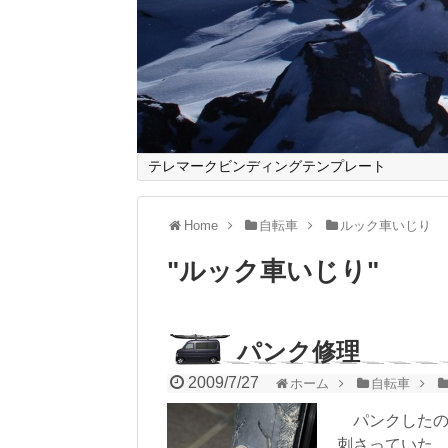
テレマークビンディングテンプレート
Home
自転車
ルック車いじり
"
ルック車いじり
"
パンク修理
2009/7/27
ホーム
自転車
パンクしたの
刺さっていた