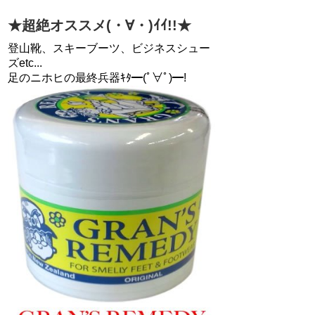
★超絶オススメ(・∀・)ｲｲ!!★
登山靴、スキーブーツ、ビジネスシュー
ズetc...
足のニホヒの最終兵器ｷﾀ━(ﾟ∀ﾟ)━!