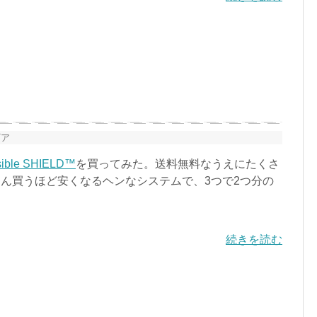
ギア
isible SHIELD™
を買ってみた。送料無料なうえにたくさ
ん買うほど安くなるヘンなシステムで、3つで2つ分の
。
続きを読む