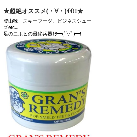
★超絶オススメ(・∀・)ｲｲ!!★
登山靴、スキーブーツ、ビジネスシュー
ズetc...
足のニホヒの最終兵器ｷﾀ━(ﾟ∀ﾟ)━!