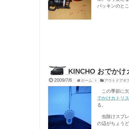
パッキンのと
KINCHO おでか
2009/7/6
ホーム
アウトドアギ
この季節に欠
でかけカトリ
る。
虫除けスプレ
の辺がちょう