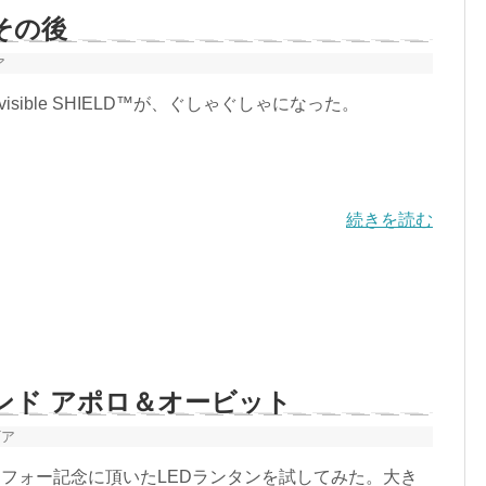
D その後
ア
nvisible SHIELD™が、ぐしゃぐしゃになった。
続きを読む
ンド アポロ＆オービット
ギア
フォー記念に頂いたLEDランタンを試してみた。大き