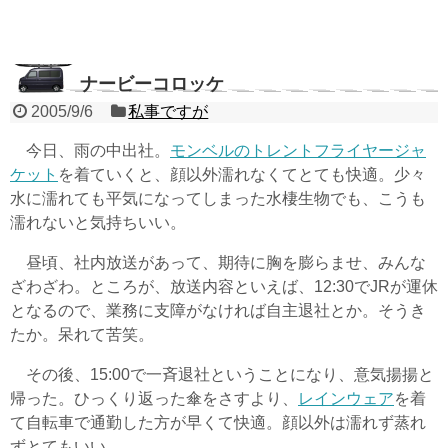
ナービーコロッケ
2005/9/6
私事ですが
今日、雨の中出社。
モンベルのトレントフライヤージャ
ケット
を着ていくと、顔以外濡れなくてとても快適。少々
水に濡れても平気になってしまった水棲生物でも、こうも
濡れないと気持ちいい。
昼頃、社内放送があって、期待に胸を膨らませ、みんな
ざわざわ。ところが、放送内容といえば、12:30でJRが運休
となるので、業務に支障がなければ自主退社とか。そうき
たか。呆れて苦笑。
その後、15:00で一斉退社ということになり、意気揚揚と
帰った。ひっくり返った傘をさすより、
レインウェア
を着
て自転車で通勤した方が早くて快適。顔以外は濡れず蒸れ
ずとてもいい。