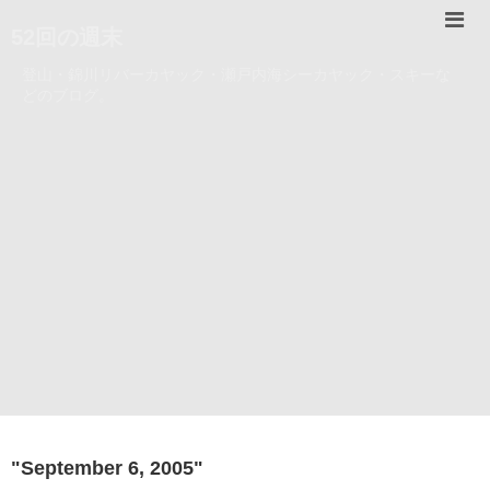
52回の週末
登山・錦川リバーカヤック・瀬戸内海シーカヤック・スキーな
どのブログ。
"
September 6, 2005
"