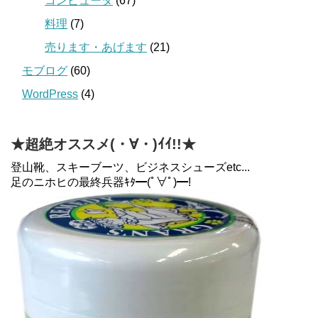
コンピュータ
(67)
料理
(7)
売ります・あげます
(21)
モブログ
(60)
WordPress
(4)
★超絶オススメ(・∀・)ｲｲ!!★
登山靴、スキーブーツ、ビジネスシューズetc...
足のニホヒの最終兵器ｷﾀ━(ﾟ∀ﾟ)━!