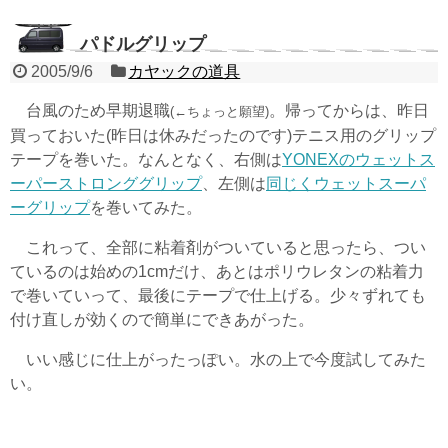
パドルグリップ
2005/9/6
カヤックの道具
台風のため早期退職
。帰ってからは、昨日
(←ちょっと願望)
買っておいた(昨日は休みだったのです)テニス用のグリップ
テープを巻いた。なんとなく、右側は
YONEXのウェットス
ーパーストロンググリップ
、左側は
同じくウェットスーパ
ーグリップ
を巻いてみた。
これって、全部に粘着剤がついていると思ったら、つい
ているのは始めの1cmだけ、あとはポリウレタンの粘着力
で巻いていって、最後にテープで仕上げる。少々ずれても
付け直しが効くので簡単にできあがった。
いい感じに仕上がったっぽい。水の上で今度試してみた
い。