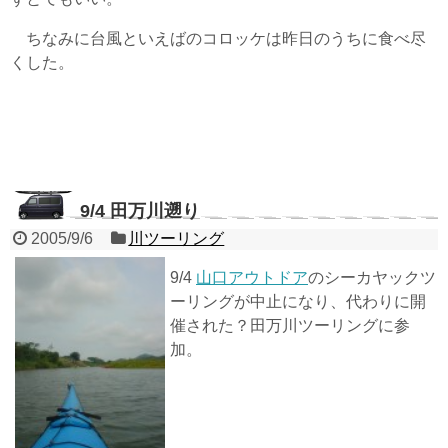
ちなみに台風といえばのコロッケは昨日のうちに食べ尽
くした。
9/4 田万川遡り
2005/9/6
川ツーリング
9/4
山口アウトドア
のシーカヤックツ
ーリングが中止になり、代わりに開
催された？田万川ツーリングに参
加。