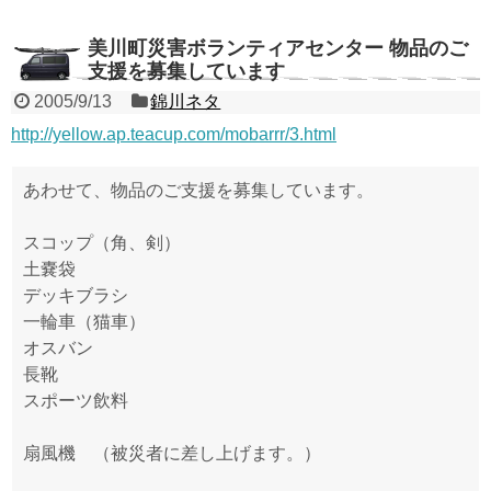
美川町災害ボランティアセンター 物品のご
支援を募集しています
2005/9/13
錦川ネタ
http://yellow.ap.teacup.com/mobarrr/3.html
あわせて、物品のご支援を募集しています。
スコップ（角、剣）
土嚢袋
デッキブラシ
一輪車（猫車）
オスバン
長靴
スポーツ飲料
扇風機 （被災者に差し上げます。）