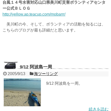
台風１４号水害対応山口県美川町災害ボランティアセンタ
ー公式ＢＬＯＧ
http://yellow.ap.teacup.com/mobarrr/
美川町の今、そして、ボランティアの活動を知るには、
こちらのブログが最も詳細だと思います。
9/12 阿波島一周
2005/9/13
海ツーリング
9/12 阿波島を一周。
続きを読む