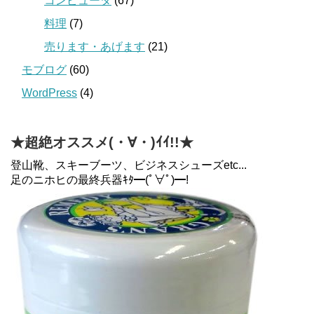
コンピュータ
(67)
料理
(7)
売ります・あげます
(21)
モブログ
(60)
WordPress
(4)
★超絶オススメ(・∀・)ｲｲ!!★
登山靴、スキーブーツ、ビジネスシューズetc...
足のニホヒの最終兵器ｷﾀ━(ﾟ∀ﾟ)━!