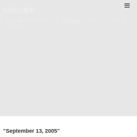
52回の週末
登山・錦川リバーカヤック・瀬戸内海シーカヤック・スキーな
どのブログ。
"
September 13, 2005
"