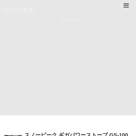
52回の週末
登山・錦川リバーカヤック・瀬戸内海シーカヤック・スキーな
どのブログ。
スノーピーク ギガパワーストーブ GS-100