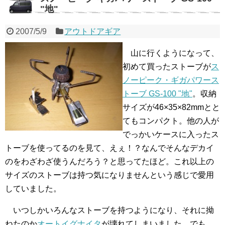
"地"
2007/5/9
アウトドアギア
山に行くようになって、
初めて買ったストーブが
ス
ノーピーク・ギガパワース
トーブ GS-100 "地"
。収納
サイズが46×35×82mmとと
てもコンパクト。他の人が
でっかいケースに入ったス
トーブを使ってるのを見て、えぇ！？なんでそんなデカイ
のをわざわざ使うんだろう？と思ってたほど。これ以上の
サイズのストーブは持つ気になりませんという感じで愛用
していました。
いつしかいろんなストーブを持つようになり、それに拗
ねたのか
オートイグナイタ
が壊れてしまいました。でも、