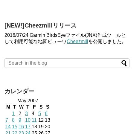
[NEW!]Cheezmillリリース
2016/07/24 Garmin BirdsEyeファイル(JNX)作成ツールと
して利用可能な地図ビューワ
Cheezmill
を公開しました。
カレンダー
May 2007
M
T
W
T
F
S
S
1
2
3
4
5
6
7
8
9
10
11
12
13
14
15
16
17
18
19
20
21
22
23
24
25
26
27