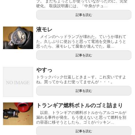
プ。 まだちょっとしか使っていなかったのに、完全
硬化。 取扱説明書には、「中身がチュ...
記事を読む
液モレ
メインのヘッドランプが壊れた。ていうか壊れて
た。久しぶりに使おうと思って電池を交換しようと
思ったら、液モレして腐食が進んでた。最...
記事を読む
やすっ
トラックバック仕返しときま～す。これ安いですよ
ね。買ってからまだ使ってませんが・・・。
記事を読む
トランギア燃料ボトルのゴミ詰まり
以前、トランギアの燃料ボトルからアルコールが
漏れる事件が発生。もう使えないと思って燃料を別
の容器に移そうとしたら、ゴミがパッキン...
記事を読む