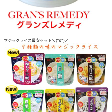
マジックライス最安セット＼(^o^)／