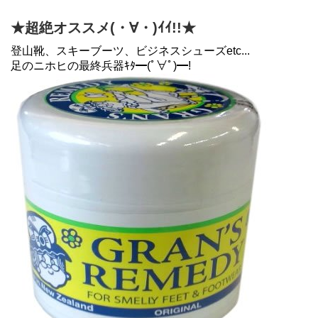
★超絶オススメ(・∀・)ｲｲ!!★
登山靴、スキーブーツ、ビジネスシューズetc...
足のニホヒの最終兵器ｷﾀ━(ﾟ∀ﾟ)━!