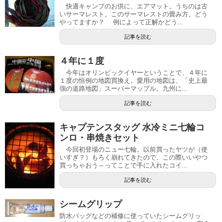
快適キャンプのお供に、エアマット。うちのは古
いサーマレスト。このサーマレストの畳み方。どう
やってますか？ 例によって正解かどう...
記事を読む
４年に１度
今年はオリンピックイヤーということで、４年に
１度の恒例の地図買換え。愛用の地図は、「史上最
強の道路地図」スーパーマップル。九州に...
記事を読む
キャプテンスタッグ 水冷ミニ七輪コ
ンロ・串焼きセット
今回初登場のニュー七輪。以前買ったヤツが（使
いすぎ？）もろく崩れてきたので、この際いいやつ
買っちゃおう～ってことで手に入れたコイ...
記事を読む
シームグリップ
防水バッグなどの補修に使っていたシームグリッ