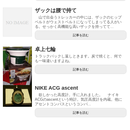
ザックは腰で持て
山で出会うトレッカーの中には、ザックのヒップ
ベルトがウェストベルトになってしまってる人がい
る。せっかく高機能な高いザックを持ってて...
記事を読む
卓上七輪
トラックバックし返しときます。炭で焼くと、何で
も一味違いますよね。
記事を読む
NIKE ACG ascent
欲しかった高度計。手に入れました。 ナイキ
ACGのascentという時計。気圧高度計を内蔵。他に
アセントコンパスというコンパ...
記事を読む