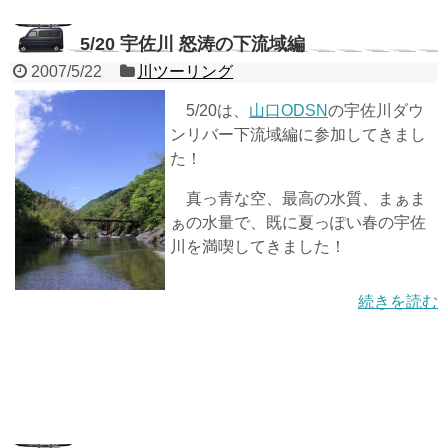
5/20 宇佐川 怒涛の下流域編
2007/5/22
川ツーリング
5/20は、
山口ODSN
の宇佐川ダウ
ンリバー下流域編に参加してきまし
た！
真っ青な空、最高の水質、まぁま
ぁの水量で、既に夏っぽい春の宇佐
川を満喫してきました！
続きを読む