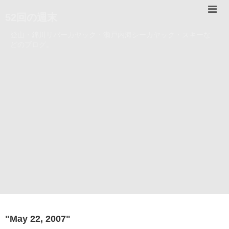
52回の週末
登山・錦川リバーカヤック・瀬戸内海シーカヤック・スキーな
どのブログ。
"
May 22, 2007
"