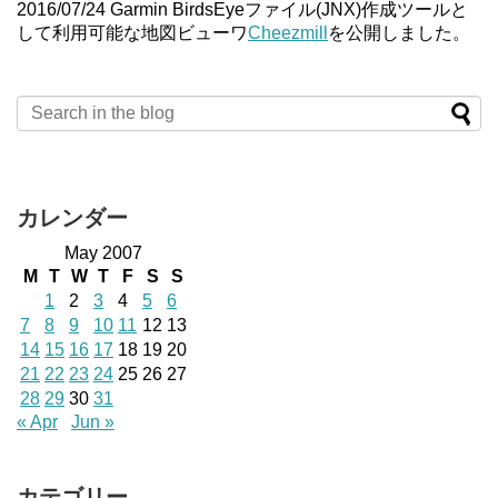
2016/07/24 Garmin BirdsEyeファイル(JNX)作成ツールと
して利用可能な地図ビューワ
Cheezmill
を公開しました。
カレンダー
May 2007
M
T
W
T
F
S
S
1
2
3
4
5
6
7
8
9
10
11
12
13
14
15
16
17
18
19
20
21
22
23
24
25
26
27
28
29
30
31
« Apr
Jun »
カテゴリー