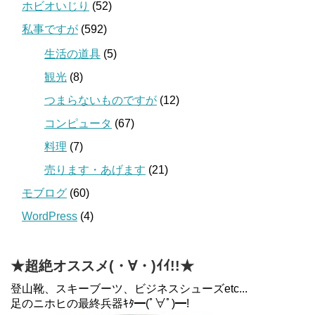
ホビオいじり
(52)
私事ですが
(592)
生活の道具
(5)
観光
(8)
つまらないものですが
(12)
コンピュータ
(67)
料理
(7)
売ります・あげます
(21)
モブログ
(60)
WordPress
(4)
★超絶オススメ(・∀・)ｲｲ!!★
登山靴、スキーブーツ、ビジネスシューズetc...
足のニホヒの最終兵器ｷﾀ━(ﾟ∀ﾟ)━!