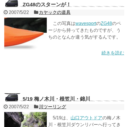
ZG48のスターンが！
2007/5/22
カヤックの道具
この写真は
wavesport
の
ZG48
のペ
ージから持ってきたものですが、う
ちのとなんか違う気がするんです。
続きを読む
5/19 梅ノ木川・根笠川・錦川
2007/5/22
川ツーリング
5/19は、
山口アウトドア
の梅ノ木
川・根笠川ダウンリバーへ行ってき