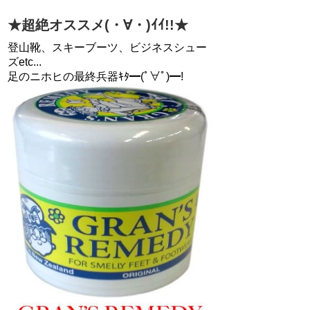
★超絶オススメ(・∀・)ｲｲ!!★
登山靴、スキーブーツ、ビジネスシュー
ズetc...
足のニホヒの最終兵器ｷﾀ━(ﾟ∀ﾟ)━!