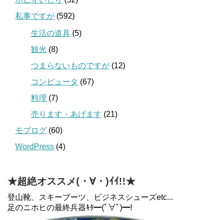
私事ですが
(592)
生活の道具
(5)
観光
(8)
つまらないものですが
(12)
コンピュータ
(67)
料理
(7)
売ります・あげます
(21)
モブログ
(60)
WordPress
(4)
★超絶オススメ(・∀・)ｲｲ!!★
登山靴、スキーブーツ、ビジネスシューズetc...
足のニホヒの最終兵器ｷﾀ━(ﾟ∀ﾟ)━!