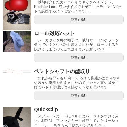
以前紹介したカッコイイカヤックヘルメット、
Predator Lee。ワンサイズですがフィッティングパッ
ドで調整するようになってます...
記事を読む
ロール対応ハット
シーカヤック用の帽子は、以前サーフバケットを
使っているという話を書きましたが、ロールすると
脱げてしまうのでこれはイカンと新しいの...
記事を読む
ベントシャフトの型取り
あれから早くも1/3年。そろそろ樹脂が固まりやす
い暖かい季節を迎えましたので、やっと重い腰を上
げてパドル修理に取り掛かろうかと思います...
記事を読む
QuickClip
スプレースカートにベルトとバックルをつけてみ
た。材料は、ファンスキーに付属していたリーシュ
コード。 もちろん市販のバックル＆ベ...