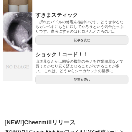
すきまスティック
折れたパドルの修理を検討中です。どうせやるな
らカンペキにもとに戻してやろうという気合たっぷ
りです。参考にするのはヒロさんところのパ...
記事を読む
ショック！コード！！
山道具なんかは同等の機能のモノを作業服屋などで
買うとかなり安く済ませることができることが多
い。 これは、どうやらシーカヤックの世界に...
記事を読む
[NEW!]Cheezmillリリース
2016/07/24 Garmin BirdsEyeファイル(JNX)作成ツールと