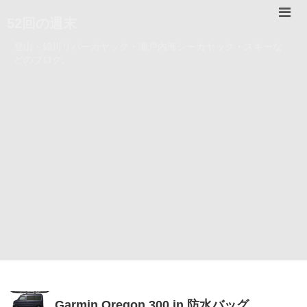
52回の週末
登山・錦川リバーカヤック・瀬戸内海シーカヤック・スキーな
どのブログ。
Garmin Oregon 300 in 防水バッグ