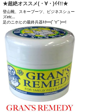
★超絶オススメ(・∀・)ｲｲ!!★
登山靴、スキーブーツ、ビジネスシュー
ズetc...
足のニホヒの最終兵器ｷﾀ━(ﾟ∀ﾟ)━!