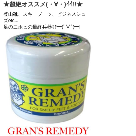
★超絶オススメ(・∀・)ｲｲ!!★
登山靴、スキーブーツ、ビジネスシュー
ズetc...
足のニホヒの最終兵器ｷﾀ━(ﾟ∀ﾟ)━!