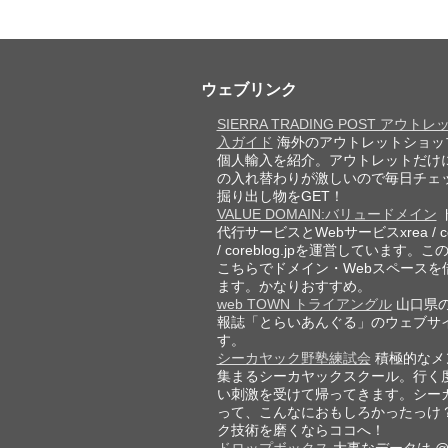
ウェブリンク
SIERRA TRADING POST アウト
入ガイド
海外のアウトレットショッ
個人輸入を紹介。アウトレットだけ
の入れ替わりが激しいので毎日チェ
掘り出し物をGET！
VALUE DOMAIN:バリュードメイン
代行サービスとWebサービスxrea / cor
/ coreblog.jpを運営しています。
こちらでドメイン・Webスペースを
ます。かなりおすすめ。
web TOWN トライアングル
山口県
報誌「とらいあんぐる」のウェブサ
す。
シーカヤック野塾練試会
積極的なメ
集まるシーカヤックスクール。行く
い刺激を受けて帰ってきます。シー
って、こんなにおもしろかったっけ
ク技術を磨くならココへ！
ドロップボックス
大事なデータは @D