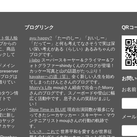
ブログリンク
QRコ
レット個人輸
ayu happy?
「たーのしー」「おいしー」
プからの
「だってー」と何も考えてなさそうで実は深
に、商品
い深い考えがある（らしい）あるみちゃんの
ックして
ブログです。
j-labo
スーパースキーヤー＆クライマー＆フ
ドメイン
ォトグラファーshindyくんのブログが登場！
eserver
カッケー写真と山の話題がたっぷり！
このブログは
kayakerへの道（笑）
全く新しい人生を始め
お問い
借りてい
てしまったけんとさんのブログです。
Morry's Life
moujiさん経由で出会ったMorry
お名前
のタウン情
さんのブログです。スノーボードや登山に幅
イトで
広く活動中です。息子さんの笑顔がまぶし
い！
ンバーが
Slow Time in BLUE
現在出演回数が最多にな
度に新し
ってきたシーカヤッカー・スキーヤー・マウ
メール
カヤック
ンテニアリストmoujiさんの行動の軌跡で
？カヤッ
す。
いいさ、これで
世界平和を愛するが世界征
ropbox
服を企むグルメカヤッカー・フォトグラファ