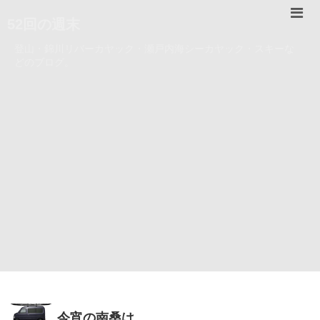
52回の週末
登山・錦川リバーカヤック・瀬戸内海シーカヤック・スキーな
どのブログ。
今宵の南桑は