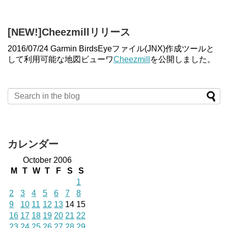
[NEW!]Cheezmillリリース
2016/07/24 Garmin BirdsEyeファイル(JNX)作成ツールと
して利用可能な地図ビューワ
Cheezmill
を公開しました。
カレンダー
October 2006
M
T
W
T
F
S
S
1
2
3
4
5
6
7
8
9
10
11
12
13
14
15
16
17
18
19
20
21
22
23
24
25
26
27
28
29