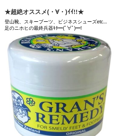
★超絶オススメ(・∀・)ｲｲ!!★
登山靴、スキーブーツ、ビジネスシューズetc...
足のニホヒの最終兵器ｷﾀ━(ﾟ∀ﾟ)━!