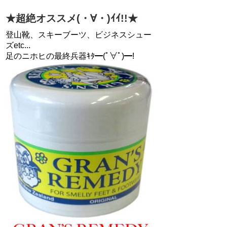
★超絶オススメ(・∀・)ｲｲ!!★
登山靴、スキーブーツ、ビジネスシュー
ズetc...
足のニホヒの最終兵器ｷﾀ━(ﾟ∀ﾟ)━!