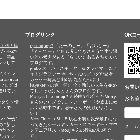
ブログリンク
QRコ
レット個人輸
ayu happy?
「たーのしー」「おいしー」
プからの
「だってー」と何も考えてなさそうで実は深
に、商品
い深い考えがある（らしい）あるみちゃんの
ックして
ブログです。
j-labo
スーパースキーヤー＆クライマー＆フ
ドメイン
ォトグラファーshindyくんのブログが登場！
eserver
カッケー写真と山の話題がたっぷり！
このブログは
kayakerへの道（笑）
全く新しい人生を始め
お問い
借りてい
てしまったけんとさんのブログです。
Morry's Life
moujiさん経由で出会ったMorry
お名前
のタウン情
さんのブログです。スノーボードや登山に幅
イトで
広く活動中です。息子さんの笑顔がまぶし
い！
ンバーが
Slow Time in BLUE
現在出演回数が最多にな
度に新し
ってきたシーカヤッカー・スキーヤー・マウ
メール
カヤック
ンテニアリストmoujiさんの行動の軌跡で
？カヤッ
す。