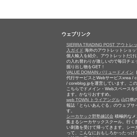
ウェブリンク
SIERRA TRADING POST アウト
入ガイド
海外のアウトレットショッ
個人輸入を紹介。アウトレットだけ
の入れ替わりが激しいので毎日チェ
掘り出し物をGET！
VALUE DOMAIN:バリュードメイン
代行サービスとWebサービスxrea / cor
/ coreblog.jpを運営しています。
こちらでドメイン・Webスペースを
ます。かなりおすすめ。
web TOWN トライアングル
山口県
報誌「とらいあんぐる」のウェブサ
す。
シーカヤック野塾練試会
積極的なメ
集まるシーカヤックスクール。行く
い刺激を受けて帰ってきます。シー
って、こんなにおもしろかったっけ