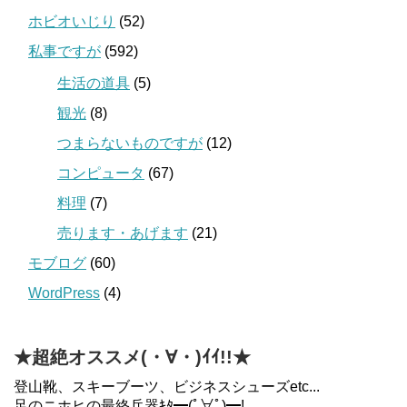
ホビオいじり
(52)
私事ですが
(592)
生活の道具
(5)
観光
(8)
つまらないものですが
(12)
コンピュータ
(67)
料理
(7)
売ります・あげます
(21)
モブログ
(60)
WordPress
(4)
★超絶オススメ(・∀・)ｲｲ!!★
登山靴、スキーブーツ、ビジネスシューズetc...
足のニホヒの最終兵器ｷﾀ━(ﾟ∀ﾟ)━!