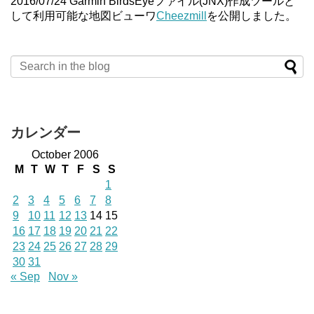
2016/07/24 Garmin BirdsEyeファイル(JNX)作成ツールと
して利用可能な地図ビューワ
Cheezmill
を公開しました。
カレンダー
October 2006
M
T
W
T
F
S
S
1
2
3
4
5
6
7
8
9
10
11
12
13
14
15
16
17
18
19
20
21
22
23
24
25
26
27
28
29
30
31
« Sep
Nov »