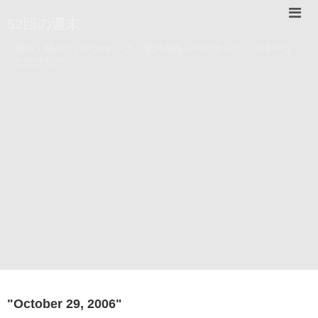
52回の週末
登山・錦川リバーカヤック・瀬戸内海シーカヤック・スキーな
どのブログ。
"
October 29, 2006
"