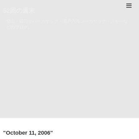
52回の週末
登山・錦川リバーカヤック・瀬戸内海シーカヤック・スキーな
どのブログ。
"
October 11, 2006
"