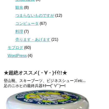
観光
(8)
つまらないものですが
(12)
コンピュータ
(67)
料理
(7)
売ります・あげます
(21)
モブログ
(60)
WordPress
(4)
★超絶オススメ(・∀・)ｲｲ!!★
登山靴、スキーブーツ、ビジネスシューズetc...
足のニホヒの最終兵器ｷﾀ━(ﾟ∀ﾟ)━!