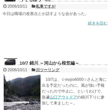
2006/10/11
私事ですが
今日は職場の改善点とか話すような会があった。
続きを読む
10/7 錦川 ～河山から根笠編～
2006/10/11
川ツーリング
10/7は、☆mojio6000☆さんと海に
出る予定だったのに、風が強い予報
だったので中止に。というわけで、
急遽
山口アウトドア
の錦川下りに参
加して来ました～。