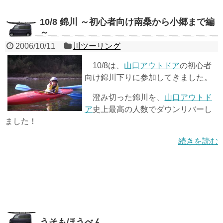
10/8 錦川 ～初心者向け南桑から小郷まで編
～
2006/10/11
川ツーリング
10/8は、
山口アウトドア
の初心者
向け錦川下りに参加してきました。
澄み切った錦川を、
山口アウトド
ア
史上最高の人数でダウンリバーし
ました！
続きを読む
うそもほうべん