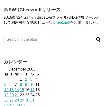
[NEW!]Cheezmillリリース
2016/07/24 Garmin BirdsEyeファイル(JNX)作成ツールと
して利用可能な地図ビューワ
Cheezmill
を公開しました。
カレンダー
December 2005
M
T
W
T
F
S
S
1
2
3
4
5
6
7
8
9
10
11
12
13
14
15
16
17
18
19
20
21
22
23
24
25
26
27
28
29
30
31
« Nov
Jan »