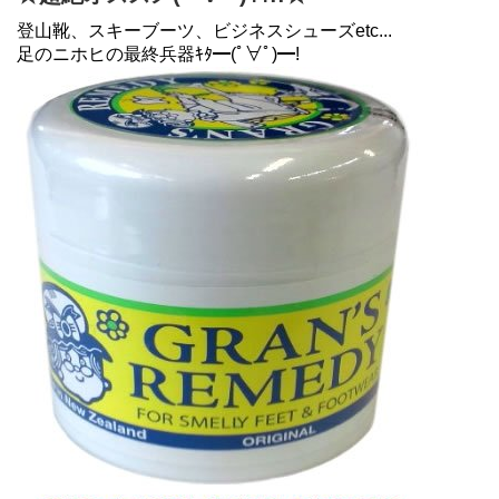
登山靴、スキーブーツ、ビジネスシューズetc...
足のニホヒの最終兵器ｷﾀ━(ﾟ∀ﾟ)━!