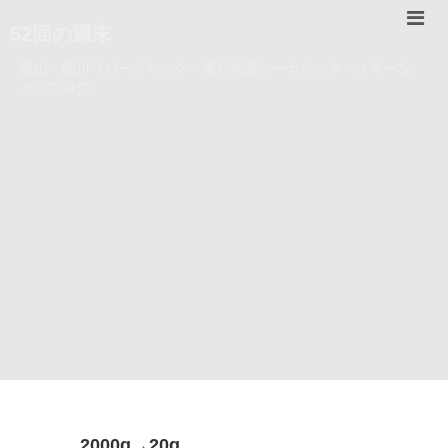
52回の週末
登山・錦川リバーカヤック・瀬戸内海シーカヤック・スキーな
どのブログ。
2000g→20g