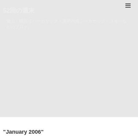
52回の週末
登山・錦川リバーカヤック・瀬戸内海シーカヤック・スキーな
どのブログ。
"
January 2006
"