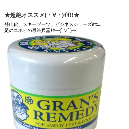
★超絶オススメ(・∀・)ｲｲ!!★
登山靴、スキーブーツ、ビジネスシューズetc...
足のニホヒの最終兵器ｷﾀ━(ﾟ∀ﾟ)━!