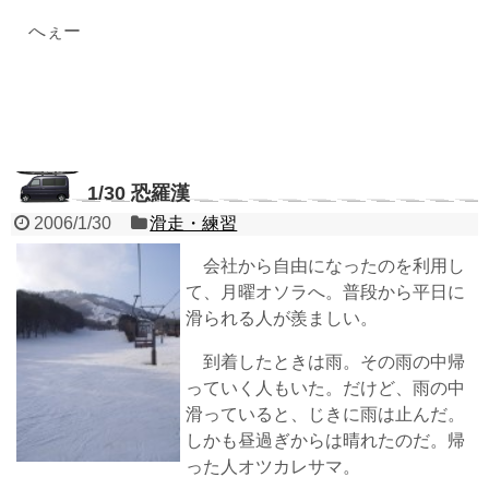
へぇー
1/30 恐羅漢
2006/1/30
滑走・練習
会社から自由になったのを利用し
て、月曜オソラへ。普段から平日に
滑られる人が羨ましい。
到着したときは雨。その雨の中帰
っていく人もいた。だけど、雨の中
滑っていると、じきに雨は止んだ。
しかも昼過ぎからは晴れたのだ。帰
った人オツカレサマ。