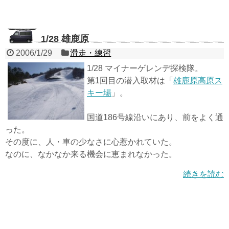
1/28 雄鹿原
2006/1/29
滑走・練習
1/28 マイナーゲレンデ探検隊。
第1回目の潜入取材は「
雄鹿原高原ス
キー場
」。
国道186号線沿いにあり、前をよく通
った。
その度に、人・車の少なさに心惹かれていた。
なのに、なかなか来る機会に恵まれなかった。
続きを読む