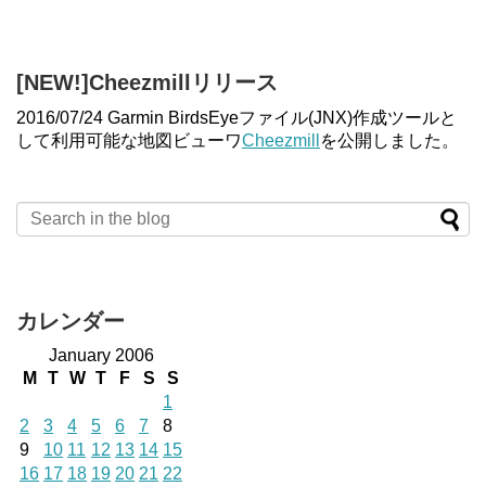
[NEW!]Cheezmillリリース
2016/07/24 Garmin BirdsEyeファイル(JNX)作成ツールと
して利用可能な地図ビューワ
Cheezmill
を公開しました。
カレンダー
January 2006
M
T
W
T
F
S
S
1
2
3
4
5
6
7
8
9
10
11
12
13
14
15
16
17
18
19
20
21
22