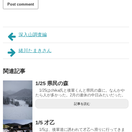
深入山調査編
緒川たまきさん
関連記事
1/25 県民の森
1/25はchika氏と後輩くんと県民の森に。なんかや
たら人が多かった。2月の連休の中日みたいだった。
記事を読む
1/5 才乙
1/5は、後輩達に誘われて才乙へ滑りに行ってきま