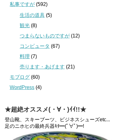
私事ですが
(592)
生活の道具
(5)
観光
(8)
つまらないものですが
(12)
コンピュータ
(67)
料理
(7)
売ります・あげます
(21)
モブログ
(60)
WordPress
(4)
★超絶オススメ(・∀・)ｲｲ!!★
登山靴、スキーブーツ、ビジネスシューズetc...
足のニホヒの最終兵器ｷﾀ━(ﾟ∀ﾟ)━!