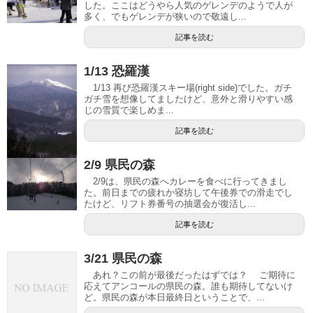
した。ここはどうやら人気のゲレンデのようで人が
多く、でもゲレンデが狭いので敬遠し...
記事を読む
1/13 恐羅漢
1/13 再び恐羅漢スキー場(right side)でした。ガチ
ガチ雪を想像してましたけど、意外と滑りやすい感
じの雪質で楽しめま...
記事を読む
2/9 県民の森
2/9は、県民の森へカレーを食べに行ってきまし
た。前日までの疲れか寝坊して午後券での滑走でし
たけど、リフト券番号の抽選会が復活し...
記事を読む
3/21 県民の森
あれ？この前が最後だったはずでは？ ご期待に
応えてアンコールの県民の森。誰も期待してないけ
ど。県民の森が本日最終日ということで、...