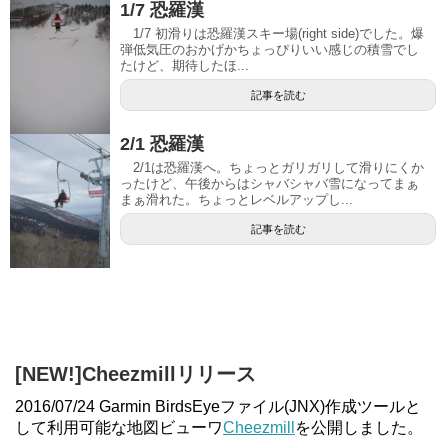
1/7 恐羅漢
1/7 初滑りは恐羅漢スキー場(right side)でした。爆
弾低気圧のおかげかちょっぴりいい感じの積雪でし
たけど、期待したほ...
記事を読む
2/1 恐羅漢
2/1は恐羅漢へ。ちょっとガリガリして滑りにくか
ったけど、午後からはシャバシャバ雪になってまぁ
まぁ滑れた。ちょっとレベルアップし...
記事を読む
[NEW!]Cheezmillリリース
2016/07/24 Garmin BirdsEyeファイル(JNX)作成ツールと
して利用可能な地図ビューワ
Cheezmill
を公開しました。