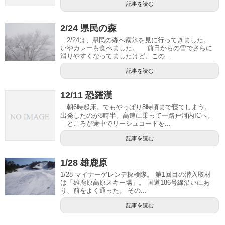
記事を読む
2/24 県民の森
2/24は、県民の森へ霧氷を見に行ってきました。
いやカレーも食べました。 前日からの雪でさらに
滑りやすくなってましたけど、この...
記事を読む
12/11 恐羅漢
朝6時起床。でもやっぱり8時頃まで寝てしまう。
出発したのが8時半。高速に乗って一路戸河内ICへ。
ところが途中でリーシュコードを...
記事を読む
1/28 雄鹿原
1/28 マイナーゲレンデ探検隊。 第1回目の潜入取材
は「雄鹿原高原スキー場」。 国道186号線沿いにあ
り、前をよく通った。 その...
記事を読む