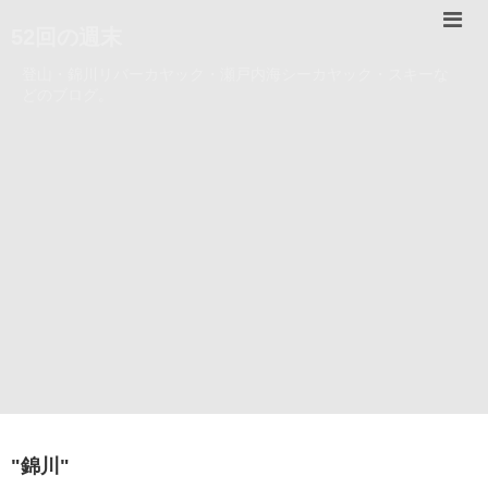
52回の週末
登山・錦川リバーカヤック・瀬戸内海シーカヤック・スキーな
どのブログ。
"
錦川
"