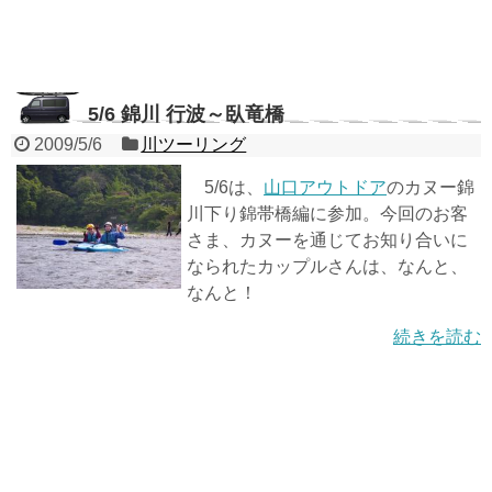
5/6 錦川 行波～臥竜橋
2009/5/6
川ツーリング
5/6は、
山口アウトドア
のカヌー錦
川下り錦帯橋編に参加。今回のお客
さま、カヌーを通じてお知り合いに
なられたカップルさんは、なんと、
なんと！
続きを読む