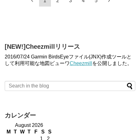
1
2
3
4
5
[NEW!]Cheezmillリリース
2016/07/24 Garmin BirdsEyeファイル(JNX)作成ツールと
して利用可能な地図ビューワ
Cheezmill
を公開しました。
カレンダー
August 2026
M
T
W
T
F
S
S
1
2