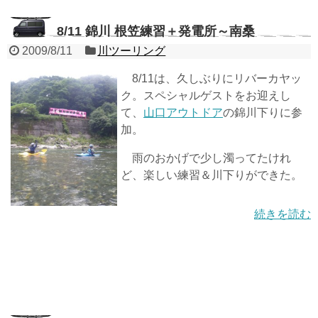
8/11 錦川 根笠練習＋発電所～南桑
2009/8/11
川ツーリング
8/11は、久しぶりにリバーカヤッ
ク。スペシャルゲストをお迎えし
て、
山口アウトドア
の錦川下りに参
加。
雨のおかげで少し濁ってたけれ
ど、楽しい練習＆川下りができた。
続きを読む