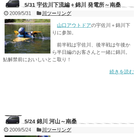
5/31 宇佐川下流編＋錦川 発電所～南桑
2009/5/31
川ツーリング
山口アウトドア
の宇佐川＋錦川下
りに参加。
前半戦は宇佐川、後半戦は午後か
ら半日編のお客さんと一緒に錦川。
鮎解禁前においしいとこ取り！
続きを読む
5/24 錦川 河山～南桑
2009/5/24
川ツーリング