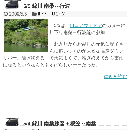
5/5 錦川 南桑～行波
2009/5/5
川ツーリング
5/5は、
山口アウトドア
のカヌー錦
川下り南桑～行波編に参加。
北九州からお越しの元気な親子さ
んに追いつくのが大変な高速ダウン
リバー。漕ぎ終えるまで天気よくて、漕ぎ終えてから雷雨
になるというなんともすばらしい一日だった。
続きを読む
5/4 錦川 南桑練習＋根笠～南桑