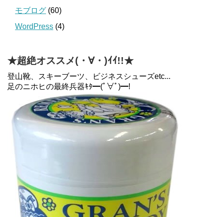
モブログ
(60)
WordPress
(4)
★超絶オススメ(・∀・)ｲｲ!!★
登山靴、スキーブーツ、ビジネスシューズetc...
足のニホヒの最終兵器ｷﾀ━(ﾟ∀ﾟ)━!