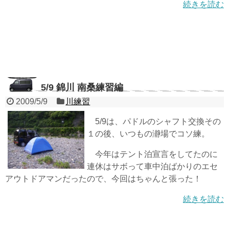
続きを読む
5/9 錦川 南桑練習編
2009/5/9
川練習
5/9は、パドルのシャフト交換その
１の後、いつもの瀞場でコソ練。
今年はテント泊宣言をしてたのに
連休はサボって車中泊ばかりのエセ
アウトドアマンだったので、今回はちゃんと張った！
続きを読む