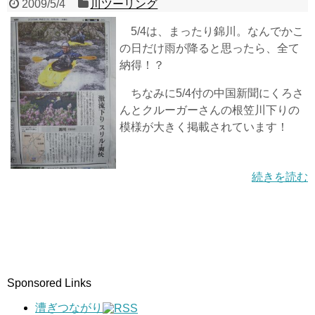
2009/5/4
川ツーリング
5/4は、まったり錦川。なんでかこ
の日だけ雨が降ると思ったら、全て
納得！？
ちなみに5/4付の中国新聞にくろさ
んとクルーガーさんの根笠川下りの
模様が大きく掲載されています！
続きを読む
Sponsored Links
漕ぎつながり