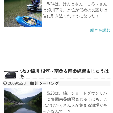
5/24は、けんとさん・しろ～さん
と錦川下り。水位が低めの友廻りは
岩に引き込まれそうになった！
続きを読む
5/23 錦川 根笠～南桑＆南桑練習＆じゅうは
ち
2009/5/23
川ツーリング
5/23は、錦川ショートダウンリバ
ー＆集団南桑練習＆じゅうはち。こ
れだけたくさん人が集まる瀞場があ
ったなんて！？