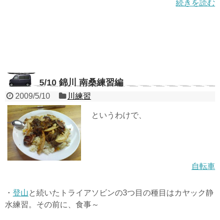
続きを読む
5/10 錦川 南桑練習編
2009/5/10
川練習
というわけで、
自転車
・
登山
と続いたトライアソビンの3つ目の種目はカヤック静
水練習。その前に、食事～