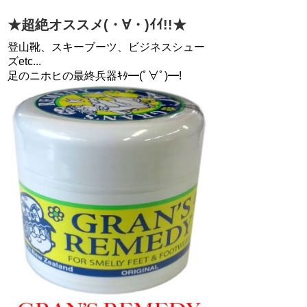
★超絶オススメ(・∀・)ｲｲ!!★
登山靴、スキーブーツ、ビジネスシュー
ズetc...
足のニホヒの最終兵器ｷﾀ━(ﾟ∀ﾟ)━!