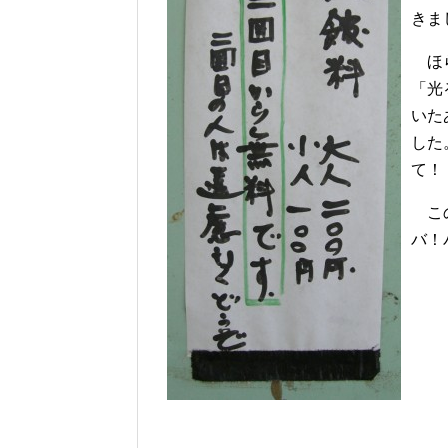
きま
ほら
「光
いた
した
て！
この
バ！