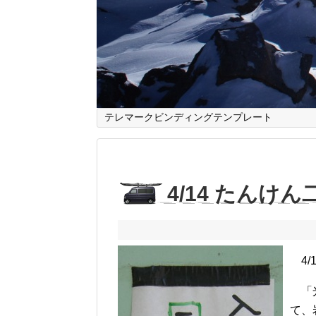
テレマークビンディングテンプレート
4/14 たんけん
4/
「光
て、