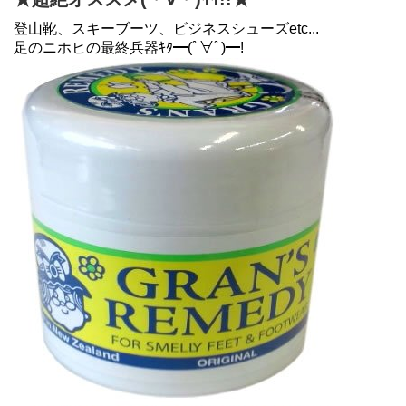
登山靴、スキーブーツ、ビジネスシューズetc...
足のニホヒの最終兵器ｷﾀ━(ﾟ∀ﾟ)━!