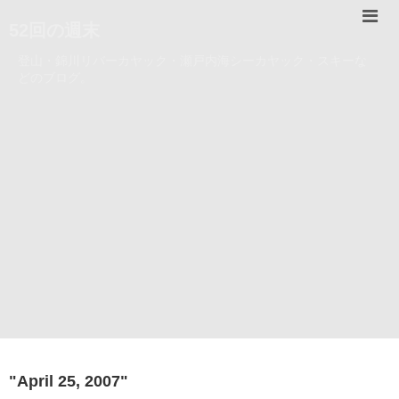
52回の週末
登山・錦川リバーカヤック・瀬戸内海シーカヤック・スキーな
どのブログ。
"
April 25, 2007
"