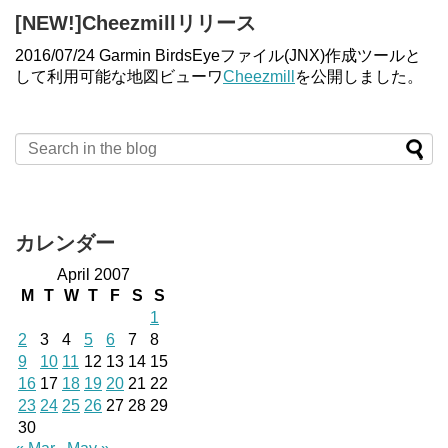
[NEW!]Cheezmillリリース
2016/07/24 Garmin BirdsEyeファイル(JNX)作成ツールと
して利用可能な地図ビューワ
Cheezmill
を公開しました。
カレンダー
April 2007
M
T
W
T
F
S
S
1
2
3
4
5
6
7
8
9
10
11
12
13
14
15
16
17
18
19
20
21
22
23
24
25
26
27
28
29
30