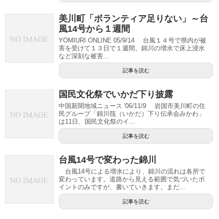
美川町「ボランティア足りない」～台
風14号から１週間
YOMIURI ONLINE 05/9/14 台風１４号で県内が被
害を受けて１３日で１週間。錦川の増水で床上浸水
など深刻な被害...
記事を読む
国民文化祭でいかだ下り披露
中国新聞地域ニュース '06/11/9 岩国市美川町の住
民グループ「錦川筏（いかだ）下り伝承会みかわ」
は11日、国民文化祭のイ...
記事を読む
台風14号で変わった錦川
台風14号による増水により、錦川の流れは各所で
変わっています。道路から見える範囲で気づいたポ
イントのみですが、書いていきます。まだ...
記事を読む