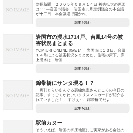
防長新聞 ２００５年０９月１４日 被害拡大の原因
は･･･―岩国市議会 岩国市九月定例議会の本会議
が十二日、本会議場で開かれ、...
記事を読む
岩国市の浸水1714戸、台風14号の被
害状況まとまる
YOMIURI ONLINE 05/9/14 岩国市は１３日、台風
１４号による被害状況をまとめた。住宅の床下、床
上浸水は、岩国...
記事を読む
錦帯橋にサンタ現る！？
月刊とらいあんぐる裏編集室さんところの今日の
記事。すっごくかわいいクリスマスカードが紹介さ
れていました！ すげぇ～。錦帯橋でだよ...
記事を読む
駅前カヌー
そういえば、岩国の御庄地区にご実家がある会社の