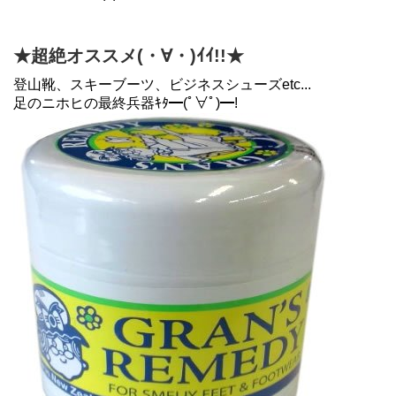
★超絶オススメ(・∀・)ｲｲ!!★
登山靴、スキーブーツ、ビジネスシューズetc...
足のニホヒの最終兵器ｷﾀ━(ﾟ∀ﾟ)━!