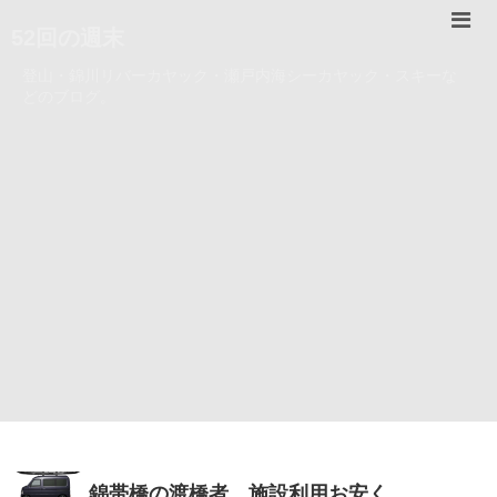
52回の週末
登山・錦川リバーカヤック・瀬戸内海シーカヤック・スキーな
どのブログ。
錦帯橋の渡橋者 施設利用お安く