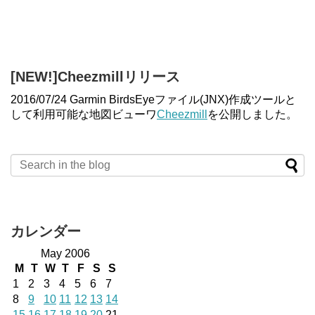
[NEW!]Cheezmillリリース
2016/07/24 Garmin BirdsEyeファイル(JNX)作成ツールと
して利用可能な地図ビューワ
Cheezmill
を公開しました。
カレンダー
May 2006
M
T
W
T
F
S
S
1
2
3
4
5
6
7
8
9
10
11
12
13
14
15
16
17
18
19
20
21