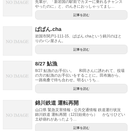
先輩が、「新岩国の駅前でカヌーに乗れるチャンス
やったのに」と、のんきにおっしゃってまし...
記事を読む
ぱぱん.cha
岩国市関戸1-111-15、ぱぱん.chaという錦川のほと
りのパン屋さん。
記事を読む
8/27 鮎漁
8/27 鮎漁のお手伝い。 和田さんに誘われて、役場
の方の鮎漁のお手伝いをすることに。田布施から、
一路南桑で待ち合わせ。明るいうち...
記事を読む
錦川鉄道 運転再開
山口県 緊急災害情報 - 公共交通情報 鉄道運行状況
錦川鉄道 運転再開（12日始発から） かなりひどい
土砂崩れがあったよう...
記事を読む