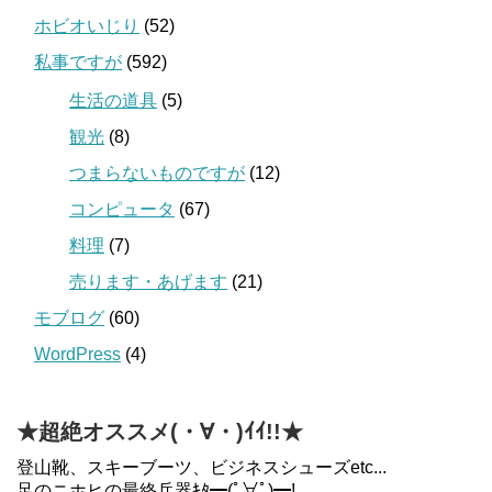
ホビオいじり
(52)
私事ですが
(592)
生活の道具
(5)
観光
(8)
つまらないものですが
(12)
コンピュータ
(67)
料理
(7)
売ります・あげます
(21)
モブログ
(60)
WordPress
(4)
★超絶オススメ(・∀・)ｲｲ!!★
登山靴、スキーブーツ、ビジネスシューズetc...
足のニホヒの最終兵器ｷﾀ━(ﾟ∀ﾟ)━!