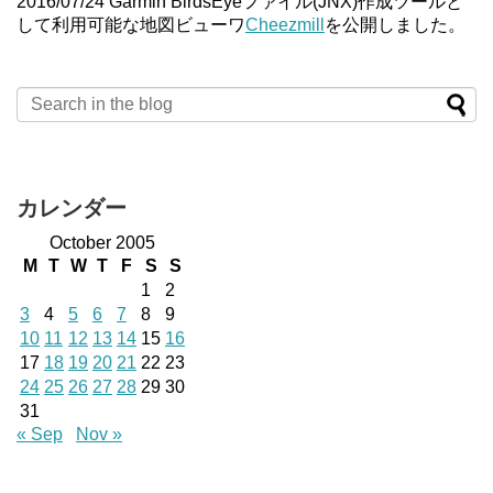
2016/07/24 Garmin BirdsEyeファイル(JNX)作成ツールと
して利用可能な地図ビューワ
Cheezmill
を公開しました。
カレンダー
October 2005
M
T
W
T
F
S
S
1
2
3
4
5
6
7
8
9
10
11
12
13
14
15
16
17
18
19
20
21
22
23
24
25
26
27
28
29
30
31
« Sep
Nov »