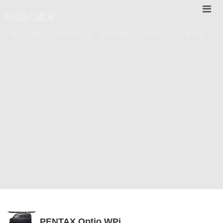
52回の週末
登山・錦川リバーカヤック・瀬戸内海シーカヤック・スキーな
どのブログ。
PENTAX Optio WPi