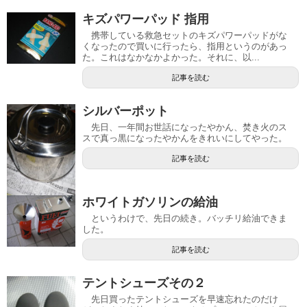
キズパワーパッド 指用
携帯している救急セットのキズパワーパッドがな
くなったので買いに行ったら、指用というのがあっ
た。これはなかなかよかった。それに、以...
記事を読む
シルバーポット
先日、一年間お世話になったやかん、焚き火のス
スで真っ黒になったやかんをきれいにしてやった。
記事を読む
ホワイトガソリンの給油
というわけで、先日の続き。バッチリ給油できま
した。
記事を読む
テントシューズその２
先日買ったテントシューズを早速忘れたのだけ