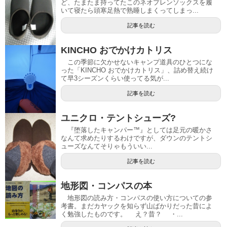
ど、たまたま持ってたこのネオプレンソックスを履
いて寝たら頭寒足熱で熟睡しまくってしまっ...
記事を読む
KINCHO おでかけカトリス
この季節に欠かせないキャンプ道具のひとつにな
った「KINCHO おでかけカトリス」、詰め替え続け
て早3シーズンくらい使ってる気が...
記事を読む
ユニクロ・テントシューズ?
『堕落したキャンパー™』としては足元の暖かさ
なんて求めたりするわけですが、ダウンのテントシ
ューズなんてそりゃもういい...
記事を読む
地形図・コンパスの本
地形図の読み方・コンパスの使い方についての参
考書。まだカヤックを知らず山ばかりだった昔によ
く勉強したものです。 え？昔？ ・...