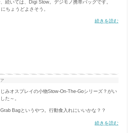
続いては、Digi Stow。デジモノ携帯バッグです。
メにちょうどよさそう。
続きを読む
ギア
オスプレイの小物Stow-On-The-Goシリーズ？がい
ました～。
rab Bagというやつ。行動食入れにいいかな？？
続きを読む