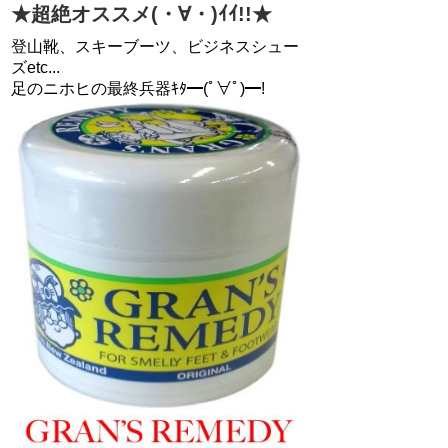
★超絶オススメ(・∀・)ｲｲ!!★
登山靴、スキーブーツ、ビジネスシュー
ズetc...
足のニホヒの最終兵器ｷﾀ━(ﾟ∀ﾟ)━!