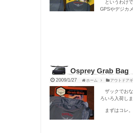
というわけで、
GPSやデジカ
Osprey Grab Bag
2009/1/27
ホーム
アウトドア
ザックでおなじみ
ろいろ入荷し
まずはコレ。G