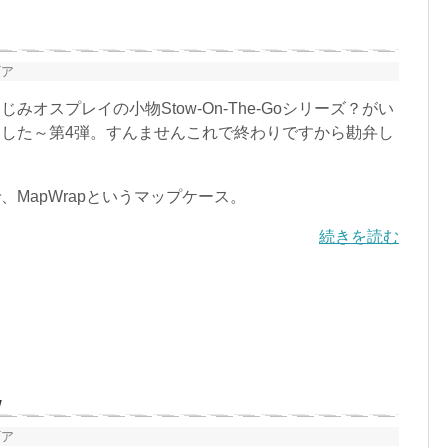
ギア
オスプレイの小物Stow-On-The-Goシリーズ？がい
した～第4弾。すんませんこれで終わりですから勘弁し
MapWrapというマップケース。
続きを読む
w
ギア