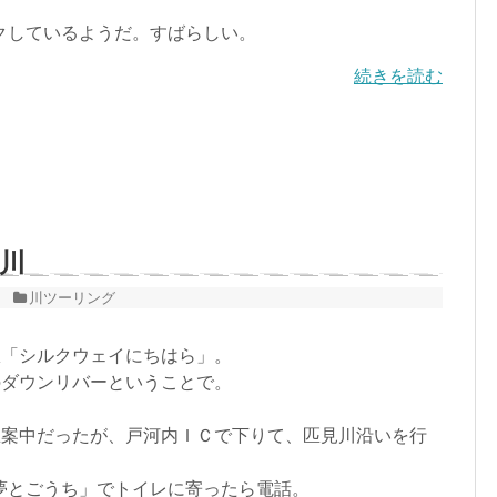
クしているようだ。すばらしい。
続きを読む
佐川
川ツーリング
。
駅「シルクウェイにちはら」。
のダウンリバーということで。
思案中だったが、戸河内ＩＣで下りて、匹見川沿いを行
夢とごうち」でトイレに寄ったら電話。