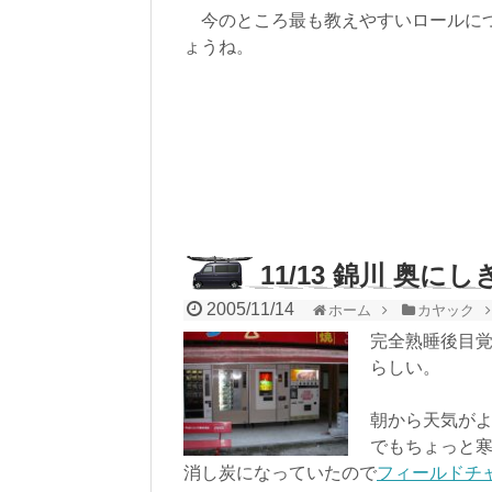
今のところ最も教えやすいロールにつ
ょうね。
11/13 錦川 奥に
2005/11/14
ホーム
カヤック
完全熟睡後目覚
らしい。
朝から天気が
でもちょっと
消し炭になっていたので
フィールドチ