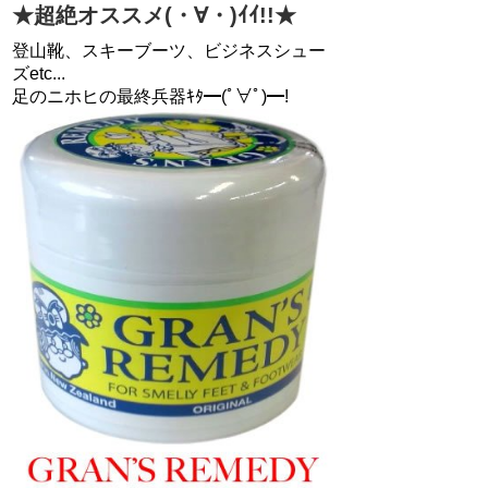
★超絶オススメ(・∀・)ｲｲ!!★
登山靴、スキーブーツ、ビジネスシュー
ズetc...
足のニホヒの最終兵器ｷﾀ━(ﾟ∀ﾟ)━!