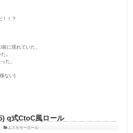
だ！！？
の前に現れていた。
いた。
けだった。
係ない)
) q式CtoC風ロール
エスキモーロール