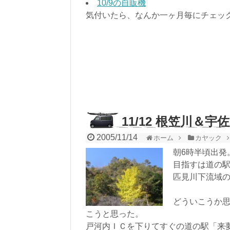
10/9の自販機
気付いたら、なんか一ヶ月毎にチェッ
11/12 根笠川＆宇
2005/11/14
ホーム
カヤック
朝6時半頃出発
目指すは道の
匹見川下流域
どういこうか
こうと思った。
戸河内ＩＣを下りてすぐの道の駅「来