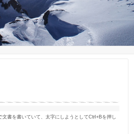
フト)で文書を書いていて、太字にしようとしてCtrl+Bを押し