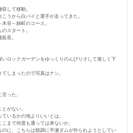
撤収して移動。
向こうから白バイと選手が走ってきた。
～木谷～錦町のコース。
らのスタート。
離延長。
深いロックガーデンをゆっくりのんびりそして激しく下
きてしまったので写真はナシ。
と言った。
ことがない。
っているかの地よりいいとは。
ここまで何度も通っては来ないか。
るのに、こちらは順調に平瀬ダムが作られようとしてい