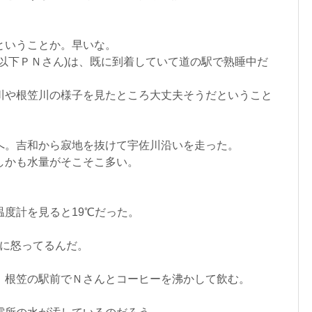
ということか。早いな。
以下ＰＮさん)は、既に到着していて道の駅で熟睡中だ
川や根笠川の様子を見たところ大丈夫そうだということ
へ。吉和から寂地を抜けて宇佐川沿いを走った。
しかも水量がそこそこ多い。
度計を見ると19℃だった。
何に怒ってるんだ。
、根笠の駅前でＮさんとコーヒーを沸かして飲む。