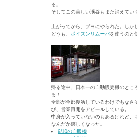
る。
そしてこの美しい渓谷もまた消えてい
上がってから、ブヨにやられた。しか
どうも、
ポイズンリムーバ
を使うのと
帰る途中、日本一の自動販売機のとこ
る！
全部が全部復活しているわけでもなさ
び、営業再開をアピールしている。
中身が入っていないのもあるけれど、
なんだか嬉しくなった。
9/10の自販機