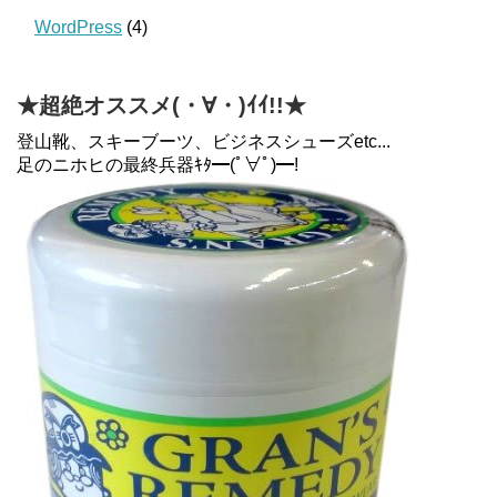
WordPress
(4)
★超絶オススメ(・∀・)ｲｲ!!★
登山靴、スキーブーツ、ビジネスシューズetc...
足のニホヒの最終兵器ｷﾀ━(ﾟ∀ﾟ)━!