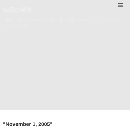
52回の週末
登山・錦川リバーカヤック・瀬戸内海シーカヤック・スキーな
どのブログ。
"
November 1, 2005
"