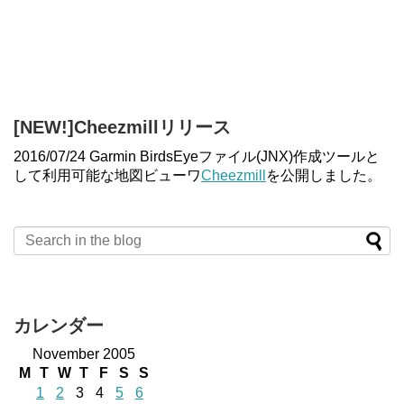
[NEW!]Cheezmillリリース
2016/07/24 Garmin BirdsEyeファイル(JNX)作成ツールと
して利用可能な地図ビューワ
Cheezmill
を公開しました。
カレンダー
November 2005
M
T
W
T
F
S
S
1
2
3
4
5
6