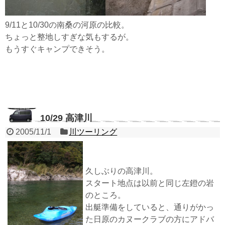
9/11と10/30の南桑の河原の比較。
ちょっと整地しすぎな気もするが。
もうすぐキャンプできそう。
10/29 高津川
2005/11/1
川ツーリング
久しぶりの高津川。
スタート地点は以前と同じ左鐙の岩
のところ。
出艇準備をしていると、通りがかっ
た日原のカヌークラブの方にアドバ