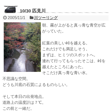
10/30 匹見川
2005/11/1
川ツーリング
朝、霧が上がると真っ青な青空が広
がっていた。
紅葉の美しい峠を越える。
これだけでも満足しそう。
まずは、ヒミツのスポットへ。
連れて行ってもらったそこは、峠を
越えたところにあった。
そこだけ真っ青な青い水。
不思議な空間。
どうも川底の石質によるものらしい。
そして本日の出発地点。
道路上の温度計は７℃。
この前と一緒だ。