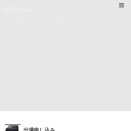
52回の週末
登山・錦川リバーカヤック・瀬戸内海シーカヤック・スキーな
どのブログ。
出場申し込み