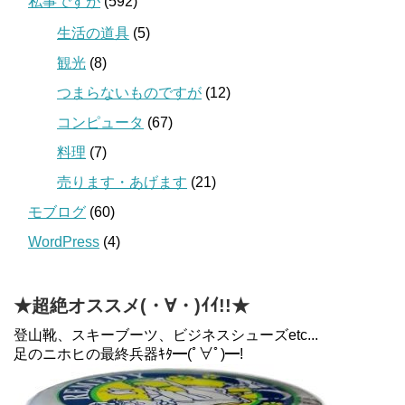
私事ですが
(592)
生活の道具
(5)
観光
(8)
つまらないものですが
(12)
コンピュータ
(67)
料理
(7)
売ります・あげます
(21)
モブログ
(60)
WordPress
(4)
★超絶オススメ(・∀・)ｲｲ!!★
登山靴、スキーブーツ、ビジネスシューズetc...
足のニホヒの最終兵器ｷﾀ━(ﾟ∀ﾟ)━!