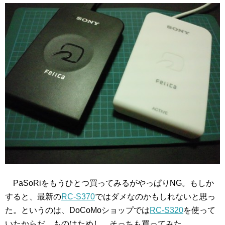
PaSoRiをもうひとつ買ってみるがやっぱりNG。もしか
すると、最新の
RC-S370
ではダメなのかもしれないと思っ
た。というのは、DoCoMoショップでは
RC-S320
を使って
いたからだ。ものはためし、そっちも買ってみた。