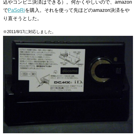
込やコンビニ決済はできる）。何かくやしいので、amazon
で
PaSoRi
を購入。それを使って先ほどのamazon決済をや
り直そうとした。
※2011/8/17に対応しました。