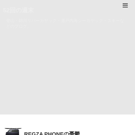
52回の週末
登山・錦川リバーカヤック・瀬戸内海シーカヤック・スキーな
どのブログ。
REGZA PHONEの憂鬱