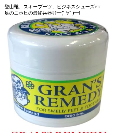
登山靴、スキーブーツ、ビジネスシューズetc...
足のニホヒの最終兵器ｷﾀ━(ﾟ∀ﾟ)━!