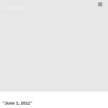
52回の週末
登山・錦川リバーカヤック・瀬戸内海シーカヤック・スキーな
どのブログ。
"
June 1, 2011
"