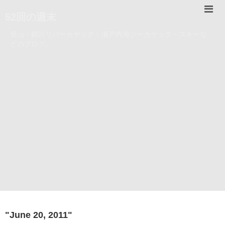
52回の週末
登山・錦川リバーカヤック・瀬戸内海シーカヤック・スキーな
どのブログ。
"
June 20, 2011
"