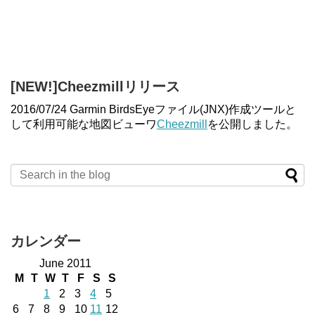
[NEW!]Cheezmillリリース
2016/07/24 Garmin BirdsEyeファイル(JNX)作成ツールと
して利用可能な地図ビューワ
Cheezmill
を公開しました。
カレンダー
June 2011
M
T
W
T
F
S
S
1
2
3
4
5
6
7
8
9
10
11
12