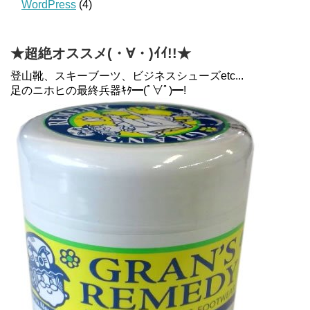
WordPress
(4)
★超絶オススメ(・∀・)ｲｲ!!★
登山靴、スキーブーツ、ビジネスシューズetc...
足のニホヒの最終兵器ｷﾀ━(ﾟ∀ﾟ)━!