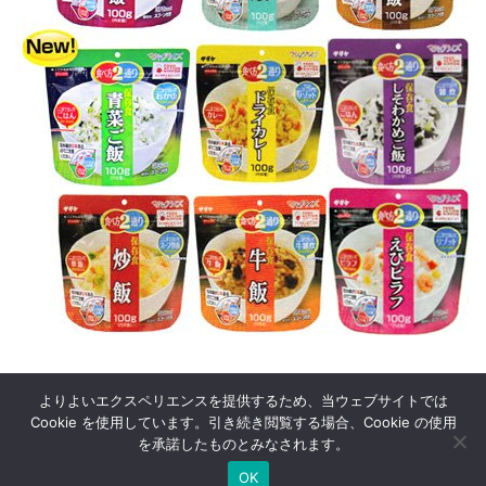
よりよいエクスペリエンスを提供するため、当ウェブサイトでは
Cookie を使用しています。引き続き閲覧する場合、Cookie の使用
を承諾したものとみなされます。
© 2005
52回の週末
.
OK