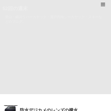
52回の週末
登山・錦川リバーカヤック・瀬戸内海シーカヤック・スキーな
どのブログ。
防水デジカメのレンズの撥水