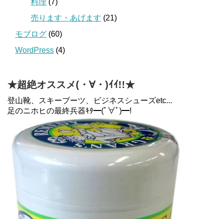
料理
(7)
売ります・あげます
(21)
モブログ
(60)
WordPress
(4)
★超絶オススメ(・∀・)ｲｲ!!★
登山靴、スキーブーツ、ビジネスシューズetc...
足のニホヒの最終兵器ｷﾀ━(ﾟ∀ﾟ)━!