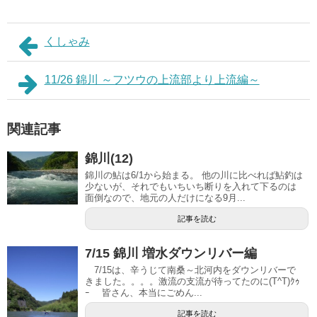
くしゃみ
11/26 錦川 ～フツウの上流部より上流編～
関連記事
錦川(12)
錦川の鮎は6/1から始まる。 他の川に比べれば鮎釣は
少ないが、それでもいちいち断りを入れて下るのは
面倒なので、地元の人だけになる9月...
記事を読む
7/15 錦川 増水ダウンリバー編
7/15は、辛うじて南桑～北河内をダウンリバーで
きました。。。。激流の支流が待ってたのに(T^T)ｸｩ
ｰ 皆さん、本当にごめん...
記事を読む