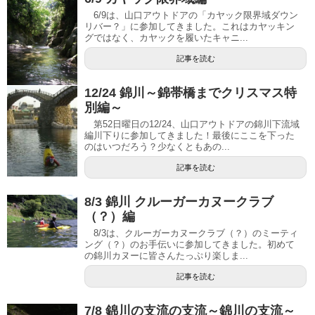
6/9は、山口アウトドアの「カヤック限界域ダウン
リバー？」に参加してきました。これはカヤッキン
グではなく、カヤックを履いたキャニ...
記事を読む
12/24 錦川～錦帯橋までクリスマス特
別編～
第52日曜日の12/24、山口アウトドアの錦川下流域
編川下りに参加してきました！最後にここを下った
のはいつだろう？少なくともあの...
記事を読む
8/3 錦川 クルーガーカヌークラブ
（？）編
8/3は、クルーガーカヌークラブ（？）のミーティ
ング（？）のお手伝いに参加してきました。初めて
の錦川カヌーに皆さんたっぷり楽しま...
記事を読む
7/8 錦川の支流の支流～錦川の支流～