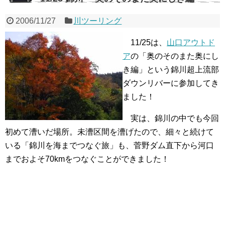
2006/11/27
川ツーリング
11/25は、
山口アウトド
ア
の「奥のそのまた奥にし
き編」という錦川超上流部
ダウンリバーに参加してき
ました！
実は、錦川の中でも今回
初めて漕いだ場所。未漕区間を漕げたので、細々と続けて
いる「錦川を海までつなぐ旅」も、菅野ダム直下から河口
までおよそ70kmをつなぐことができました！