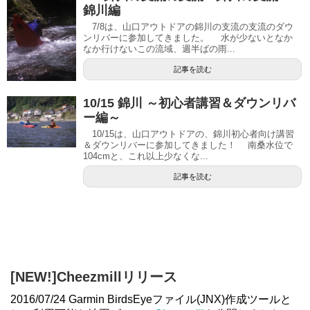
錦川編
7/8は、山口アウトドアの錦川の支流の支流のダウ
ンリバーに参加してきました。 水が少ないとなか
なか行けないこの流域、週半ばの雨...
記事を読む
10/15 錦川 ～初心者講習＆ダウンリバ
ー編～
10/15は、山口アウトドアの、錦川初心者向け講習
＆ダウンリバーに参加してきました！ 南桑水位で
104cmと、これ以上少なくな...
記事を読む
[NEW!]Cheezmillリリース
2016/07/24 Garmin BirdsEyeファイル(JNX)作成ツールと