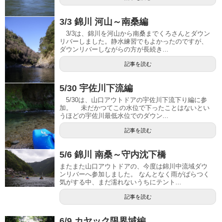
3/3 錦川 河山～南桑編
3/3は、錦川を河山から南桑までくろさんとダウン
リバーしました。静水練習でもよかったのですが、
ダウンリバーしながらの方が長続き...
記事を読む
5/30 宇佐川下流編
5/30は、山口アウトドアの宇佐川下流下り編に参
加。 未だかつてこの水位で下ったことはないとい
うほどの宇佐川最低水位でのダウン...
記事を読む
5/6 錦川 南桑～守内沈下橋
またまた山口アウトドアの、今度は錦川中流域ダウ
ンリバーへ参加しました。 なんとなく雨がぱらつく
気がする中、まだ濡れないうちにテント...
記事を読む
6/9 カヤック限界域編