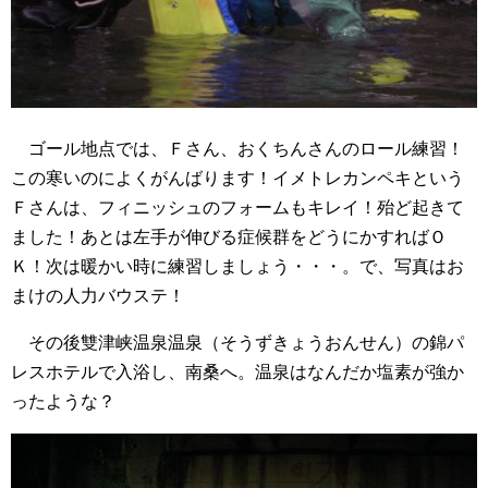
ゴール地点では、Ｆさん、おくちんさんのロール練習！
この寒いのによくがんばります！イメトレカンペキという
Ｆさんは、フィニッシュのフォームもキレイ！殆ど起きて
ました！あとは左手が伸びる症候群をどうにかすればＯ
Ｋ！次は暖かい時に練習しましょう・・・。で、写真はお
まけの人力バウステ！
その後雙津峡温泉温泉（そうずきょうおんせん）の錦パ
レスホテルで入浴し、南桑へ。温泉はなんだか塩素が強か
ったような？