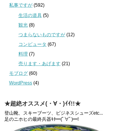
私事ですが
(592)
生活の道具
(5)
観光
(8)
つまらないものですが
(12)
コンピュータ
(67)
料理
(7)
売ります・あげます
(21)
モブログ
(60)
WordPress
(4)
★超絶オススメ(・∀・)ｲｲ!!★
登山靴、スキーブーツ、ビジネスシューズetc...
足のニホヒの最終兵器ｷﾀ━(ﾟ∀ﾟ)━!