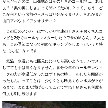
からだったのに、出発地点はそのときのゴール地点。あれ
ぇ？「奥の奥にしき」って聞いてたのに？って、もう、ど
こが何という名前やらさっぱり分かりません。それがまた
山口アバウトドアクオリティ？
この日のメンバーはすっかり常連のＦさん＋おくちんコ
ンビと2分でロールをマスターしたウワサのＭさん。３人と
も、この季節になって初めてキャンプをしようという奇特
な（失礼）方々です。
気温・水温ともに匹見に比べたら高いようで、バウステ
してても手は痛くなりません。多分今年のゴールデンウィ
ークの方が水温低かったはず！あの時ロールしたら頭痛か
ったもん。ってことは、少なくとも匹見くらい水温が下が
るまで、まだまだ漕げるってことですね！Ｍさんも何度も
何度も刺し続けます！