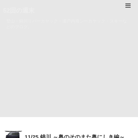
52回の週末
登山・錦川リバーカヤック・瀬戸内海シーカヤック・スキーな
どのブログ。
11/25 錦川 ～奥のそのまた奥にしき編～