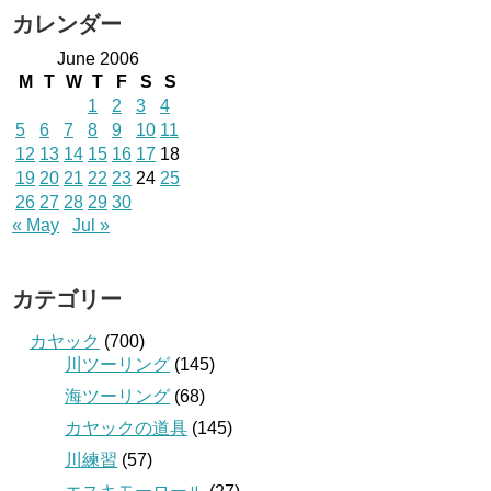
カレンダー
June 2006
M
T
W
T
F
S
S
1
2
3
4
5
6
7
8
9
10
11
12
13
14
15
16
17
18
19
20
21
22
23
24
25
26
27
28
29
30
« May
Jul »
カテゴリー
カヤック
(700)
川ツーリング
(145)
海ツーリング
(68)
カヤックの道具
(145)
川練習
(57)