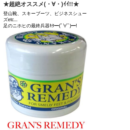
★超絶オススメ(・∀・)ｲｲ!!★
登山靴、スキーブーツ、ビジネスシュー
ズetc...
足のニホヒの最終兵器ｷﾀ━(ﾟ∀ﾟ)━!