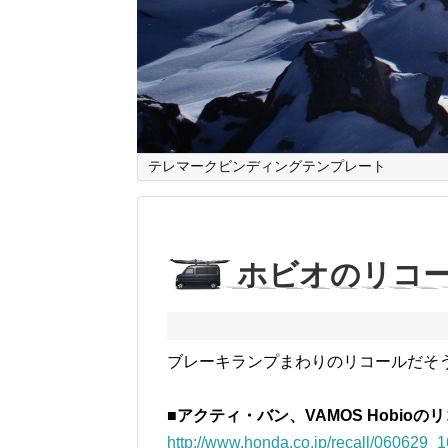
テレマークビンディングテンプレート
ホビオのリコ
ブレーキランプまわりのリコールだそ
■アクティ・バン、VAMOS Hobioの
http://www.honda.co.jp/recall/060629_1