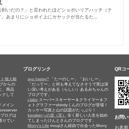
え
剥いだの？」と言われたほどショボいリアハッチ（テ
。あまりにショボイ上にカヤックが当たるた...
ブログリンク
QRコ
レット個人輸
ayu happy?
「たーのしー」「おいしー」
プからの
「だってー」と何も考えてなさそうで実は深
に、商品
い深い考えがある（らしい）あるみちゃんの
ックして
ブログです。
j-labo
スーパースキーヤー＆クライマー＆フ
ドメイン
ォトグラファーshindyくんのブログが登場！
eserver
カッケー写真と山の話題がたっぷり！
このブログは
kayakerへの道（笑）
全く新しい人生を始め
お問い
借りてい
てしまったけんとさんのブログです。
Morry's Life
moujiさん経由で出会ったMorry
お名前