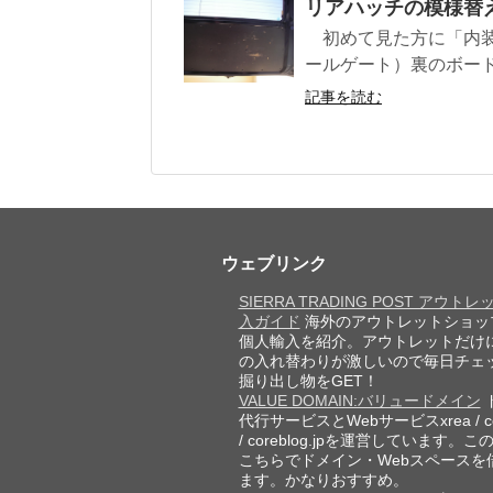
リアハッチの模様替
初めて見た方に「内装
ールゲート）裏のボード
記事を読む
ウェブリンク
SIERRA TRADING POST アウト
入ガイド
海外のアウトレットショッ
個人輸入を紹介。アウトレットだけ
の入れ替わりが激しいので毎日チェ
掘り出し物をGET！
VALUE DOMAIN:バリュードメイン
代行サービスとWebサービスxrea / cor
/ coreblog.jpを運営しています。
こちらでドメイン・Webスペースを
ます。かなりおすすめ。