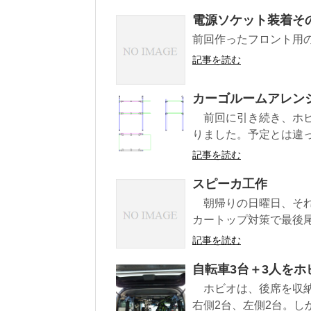
電源ソケット装着そ
前回作ったフロント用
記事を読む
カーゴルームアレン
前回に引き続き、ホビ
りました。予定とは違っ
記事を読む
スピーカ工作
朝帰りの日曜日、それ
カートップ対策で最後尾
記事を読む
自転車3台＋3人をホ
ホビオは、後席を収納
右側2台、左側2台。し