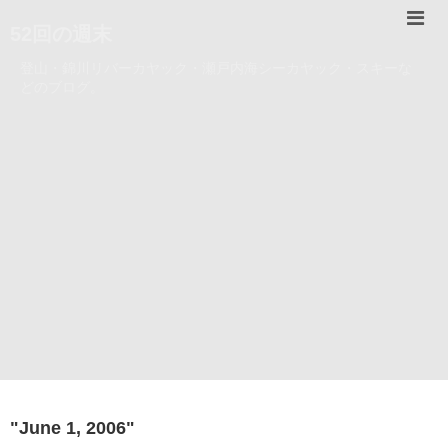
52回の週末
登山・錦川リバーカヤック・瀬戸内海シーカヤック・スキーな
どのブログ。
"
June 1, 2006
"