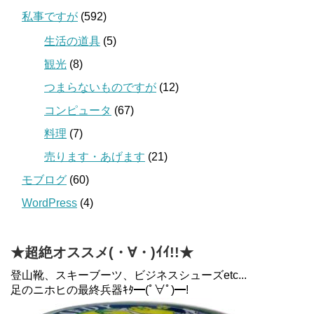
私事ですが
(592)
生活の道具
(5)
観光
(8)
つまらないものですが
(12)
コンピュータ
(67)
料理
(7)
売ります・あげます
(21)
モブログ
(60)
WordPress
(4)
★超絶オススメ(・∀・)ｲｲ!!★
登山靴、スキーブーツ、ビジネスシューズetc...
足のニホヒの最終兵器ｷﾀ━(ﾟ∀ﾟ)━!