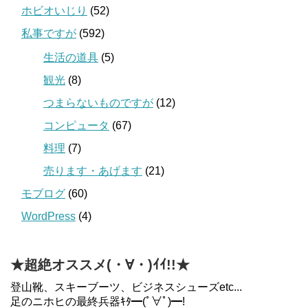
ホビオいじり
(52)
私事ですが
(592)
生活の道具
(5)
観光
(8)
つまらないものですが
(12)
コンピュータ
(67)
料理
(7)
売ります・あげます
(21)
モブログ
(60)
WordPress
(4)
★超絶オススメ(・∀・)ｲｲ!!★
登山靴、スキーブーツ、ビジネスシューズetc...
足のニホヒの最終兵器ｷﾀ━(ﾟ∀ﾟ)━!