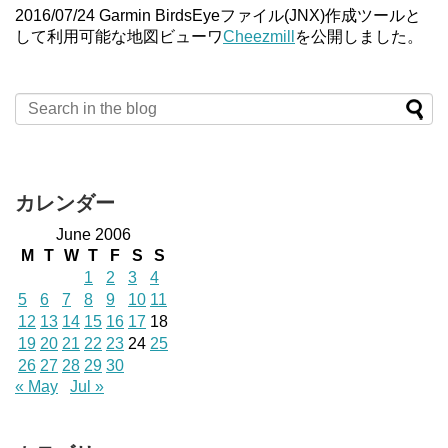
2016/07/24 Garmin BirdsEyeファイル(JNX)作成ツールと
して利用可能な地図ビューワ
Cheezmill
を公開しました。
カレンダー
June 2006
M
T
W
T
F
S
S
1
2
3
4
5
6
7
8
9
10
11
12
13
14
15
16
17
18
19
20
21
22
23
24
25
26
27
28
29
30
« May
Jul »