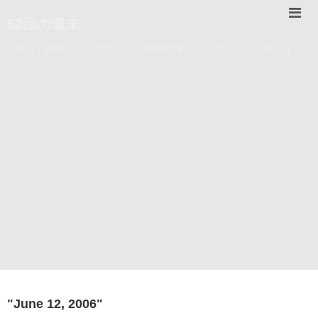
52回の週末
登山・錦川リバーカヤック・瀬戸内海シーカヤック・スキーな
どのブログ。
"
June 12, 2006
"