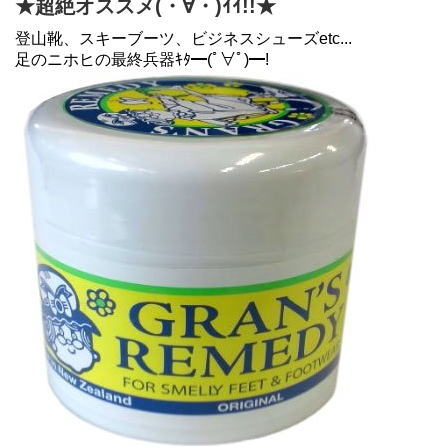
★超絶オススメ(・∀・)ｲｲ!!★
登山靴、スキーブーツ、ビジネスシューズetc...
足のニホヒの最終兵器ｷﾀ━(ﾟ∀ﾟ)━!