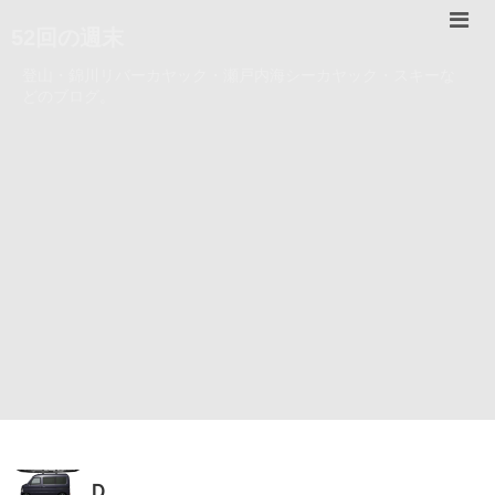
52回の週末
登山・錦川リバーカヤック・瀬戸内海シーカヤック・スキーな
どのブログ。
Ｄ