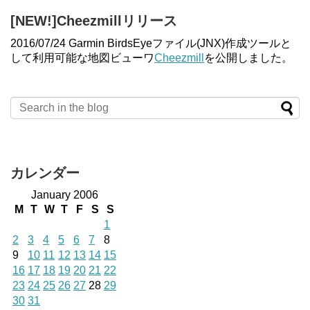
[NEW!]Cheezmillリリース
2016/07/24 Garmin BirdsEyeファイル(JNX)作成ツールと
して利用可能な地図ビューワ
Cheezmill
を公開しました。
カレンダー
January 2006
M
T
W
T
F
S
S
1
2
3
4
5
6
7
8
9
10
11
12
13
14
15
16
17
18
19
20
21
22
23
24
25
26
27
28
29
30
31