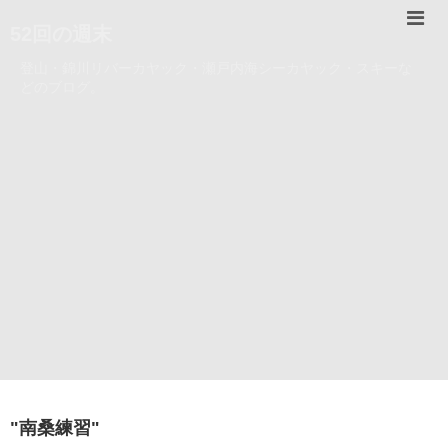
52回の週末
登山・錦川リバーカヤック・瀬戸内海シーカヤック・スキーな
どのブログ。
"
南桑練習
"