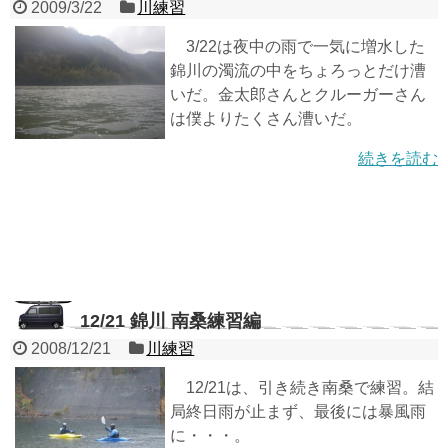
2009/3/22
川練習
3/22は夜中の雨で一気に増水した
錦川の濁流の中をちょろっとだけ漕
いだ。金太郎さんとクルーガーさん
は僕よりたくさん漕いだ。
続きを読む
12/21 錦川 南桑練習編
2008/12/21
川練習
12/21は、引き続き南桑で練習。結
局終日雨が止まず、最後には暴風雨
に・・・。