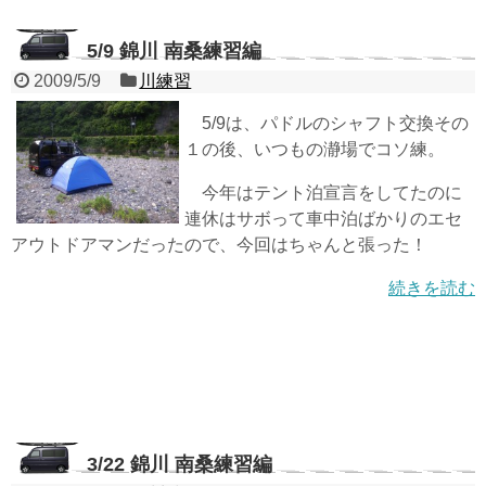
5/9 錦川 南桑練習編
2009/5/9
川練習
5/9は、パドルのシャフト交換その
１の後、いつもの瀞場でコソ練。
今年はテント泊宣言をしてたのに
連休はサボって車中泊ばかりのエセ
アウトドアマンだったので、今回はちゃんと張った！
続きを読む
3/22 錦川 南桑練習編