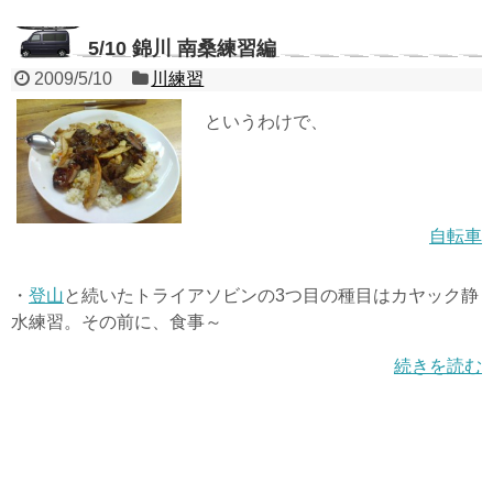
5/10 錦川 南桑練習編
2009/5/10
川練習
というわけで、
自転車
・
登山
と続いたトライアソビンの3つ目の種目はカヤック静
水練習。その前に、食事～
続きを読む