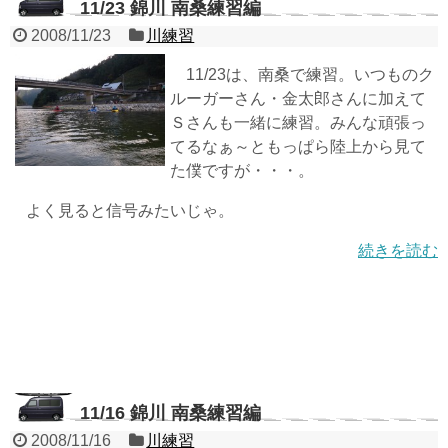
11/23 錦川 南桑練習編
2008/11/23
川練習
11/23は、南桑で練習。いつものク
ルーガーさん・金太郎さんに加えて
Ｓさんも一緒に練習。みんな頑張っ
てるなぁ～ともっぱら陸上から見て
た僕ですが・・・。
よく見ると信号みたいじゃ。
続きを読む
11/16 錦川 南桑練習編
2008/11/16
川練習