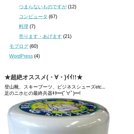
つまらないものですが
(12)
コンピュータ
(67)
料理
(7)
売ります・あげます
(21)
モブログ
(60)
WordPress
(4)
★超絶オススメ(・∀・)ｲｲ!!★
登山靴、スキーブーツ、ビジネスシューズetc...
足のニホヒの最終兵器ｷﾀ━(ﾟ∀ﾟ)━!