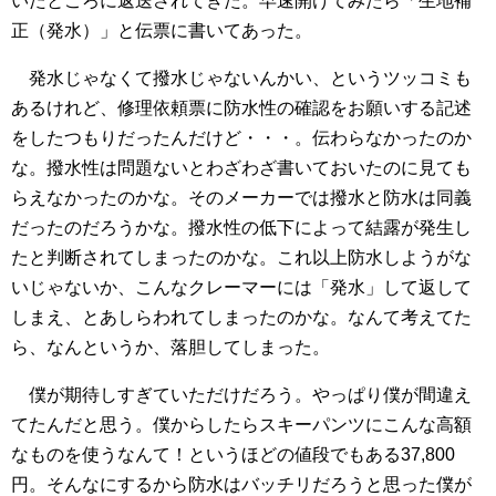
いたところに返送されてきた。早速開けてみたら「生地補
正（発水）」と伝票に書いてあった。
発水じゃなくて撥水じゃないんかい、というツッコミも
あるけれど、修理依頼票に防水性の確認をお願いする記述
をしたつもりだったんだけど・・・。伝わらなかったのか
な。撥水性は問題ないとわざわざ書いておいたのに見ても
らえなかったのかな。そのメーカーでは撥水と防水は同義
だったのだろうかな。撥水性の低下によって結露が発生し
たと判断されてしまったのかな。これ以上防水しようがな
いじゃないか、こんなクレーマーには「発水」して返して
しまえ、とあしらわれてしまったのかな。なんて考えてた
ら、なんというか、落胆してしまった。
僕が期待しすぎていただけだろう。やっぱり僕が間違え
てたんだと思う。僕からしたらスキーパンツにこんな高額
なものを使うなんて！というほどの値段でもある37,800
円。そんなにするから防水はバッチリだろうと思った僕が