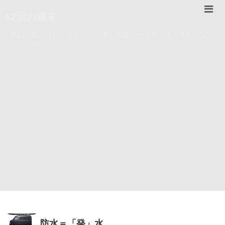
52回の週末
登山・錦川リバーカヤック・瀬戸内海シーカヤック・スキーな
どのブログ。
防水＝「発」水