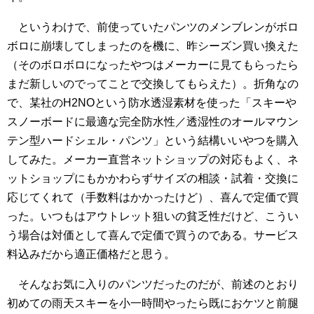
というわけで、前使っていたパンツのメンブレンがボロ
ボロに崩壊してしまったのを機に、昨シーズン買い換えた
（そのボロボロになったやつはメーカーに見てもらったら
まだ新しいのでってことで交換してもらえた）。折角なの
で、某社のH2NOという防水透湿素材を使った「スキーや
スノーボードに最適な完全防水性／透湿性のオールマウン
テン型ハードシェル・パンツ」という結構いいやつを購入
してみた。メーカー直営ネットショップの対応もよく、ネ
ットショップにもかかわらずサイズの相談・試着・交換に
応じてくれて（手数料はかかったけど）、喜んで定価で買
った。いつもはアウトレット狙いの貧乏性だけど、こうい
う場合は対価として喜んで定価で買うのである。サービス
料込みだから適正価格だと思う。
そんなお気に入りのパンツだったのだが、前述のとおり
初めての雨天スキーを小一時間やったら既におケツと前腿