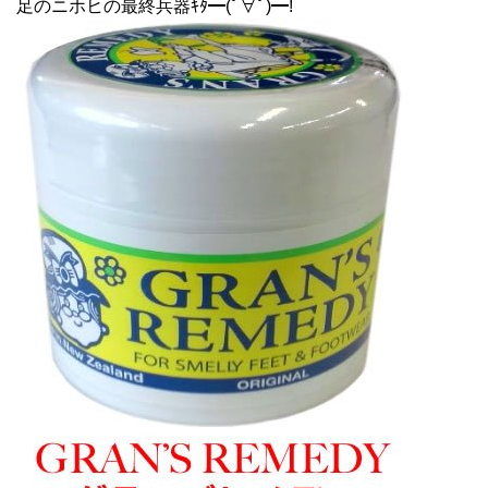
足のニホヒの最終兵器ｷﾀ━(ﾟ∀ﾟ)━!