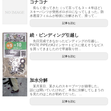
コナコナ
長らく使ってきた（って言っても３～４年ほど）
スキーパンツが突然ボロボロになってしまった。防
水透湿フィルムが粉状に分解されて、滑って...
記事を読む
続・ビンディング引越し
先日完成できなかったビンディングの引越し。
PISTE PIPEのK2インサートビスに使えそうなビス
を買ってきましたので早速取り付...
記事を読む
加水分解
某月某日、某さんのスキーブーツが崩壊した。
話には聞いていたけれど、本当に分解してしまうの
を見たのはこれが初めてだった。 ...
記事を読む