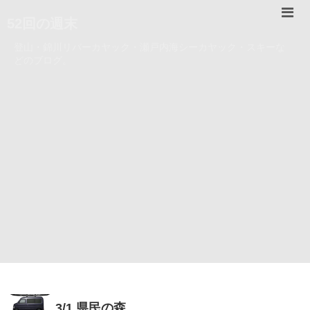
52回の週末
登山・錦川リバーカヤック・瀬戸内海シーカヤック・スキーな
どのブログ。
3/1 県民の森