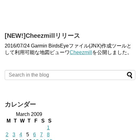
[NEW!]Cheezmillリリース
2016/07/24 Garmin BirdsEyeファイル(JNX)作成ツールと
して利用可能な地図ビューワ
Cheezmill
を公開しました。
カレンダー
March 2009
M
T
W
T
F
S
S
1
2
3
4
5
6
7
8