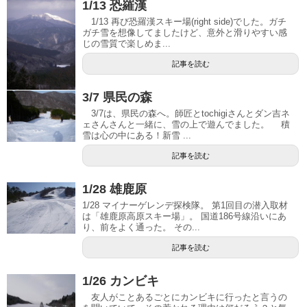
1/13 恐羅漢
1/13 再び恐羅漢スキー場(right side)でした。ガチ
ガチ雪を想像してましたけど、意外と滑りやすい感
じの雪質で楽しめま...
記事を読む
3/7 県民の森
3/7は、県民の森へ。師匠とtochigiさんとダン吉ネ
ェさんさんと一緒に、雪の上で遊んでました。 積
雪は心の中にある！新雪 ...
記事を読む
1/28 雄鹿原
1/28 マイナーゲレンデ探検隊。 第1回目の潜入取材
は「雄鹿原高原スキー場」。 国道186号線沿いにあ
り、前をよく通った。 その...
記事を読む
1/26 カンビキ
友人がことあるごとにカンビキに行ったと言うの