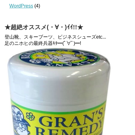
WordPress
(4)
★超絶オススメ(・∀・)ｲｲ!!★
登山靴、スキーブーツ、ビジネスシューズetc...
足のニホヒの最終兵器ｷﾀ━(ﾟ∀ﾟ)━!