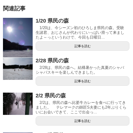
関連記事
1/20 県民の森
1/20は、今シーズン初のひろしま県民の森。受験
生諸君、おじさんが代わりにいっぱい滑って来まし
たよ～っというわけで、今回も日曜日...
記事を読む
2/28 県民の森
2/28は、県民の森へ。結構暑かった真夏のシャバ
シャバスキーを楽しんできました。
記事を読む
2/2 県民の森
2/2は、県民の森へ比婆牛カレーを食べに行ってき
ました。 テレマークの師匠S夫妻にも2年ぶりくら
いにお会いできて、ここで出会っ...
記事を読む