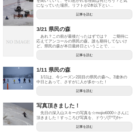
を聞いていて、その惹かれる理由は何だろう？と気
になっていた場所。リフトが2本以下とい...
記事を読む
3/21 県民の森
あれ？この前が最後だったはずでは？ ご期待に
応えてアンコールの県民の森。誰も期待してないけ
ど。県民の森が本日最終日ということで、...
記事を読む
1/11 県民の森
1/11は、今シーズン2回目の県民の森へ。3連休の
中日とあって、さすがに人が多かった！
記事を読む
写真頂きました！
先日の深入山スキーの写真を☆mojio6000☆さんに
頂きました！すっころび写真を、ドウゾ(T^T)ｸｩｰ
記事を読む