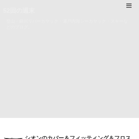
52回の週末
登山・錦川リバーカヤック・瀬戸内海シーカヤック・スキーな
どのブログ。
シオンのカバー＆フィッティング＆フロス