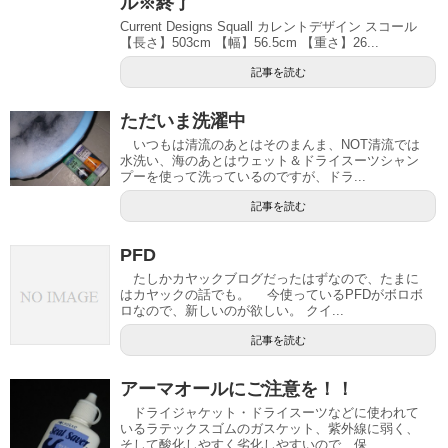
ル※終了
Current Designs Squall カレントデザイン スコール
【長さ】503cm 【幅】56.5cm 【重さ】26...
記事を読む
ただいま洗濯中
いつもは清流のあとはそのまんま、NOT清流では
水洗い、海のあとはウェット＆ドライスーツシャン
プーを使って洗っているのですが、ドラ...
記事を読む
PFD
たしかカヤックブログだったはずなので、たまに
はカヤックの話でも。 今使っているPFDがボロボ
ロなので、新しいのが欲しい。 クイ...
記事を読む
アーマオールにご注意を！！
ドライジャケット・ドライスーツなどに使われて
いるラテックスゴムのガスケット、紫外線に弱く、
そして酸化しやすく劣化しやすいので、保...