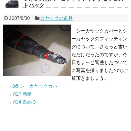
トパック
2007/8/30
カヤックの道具
シーカヤックカバーとシ
ーカヤックのフィッティン
グについて、さらっと書い
ただけだったのですが、今
日ちょっと調整したついで
に写真を撮りましたのでご
覧頂きましょう。
→
8/5 シーカヤックカバー
→
7/27 新艇
→
7/24 染めＱ