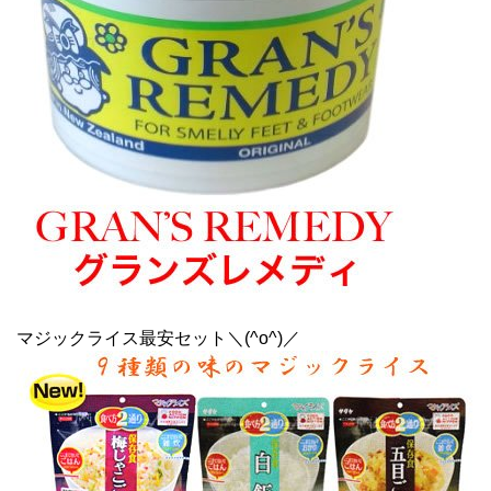
マジックライス最安セット＼(^o^)／