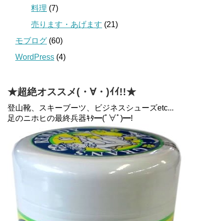
料理
(7)
売ります・あげます
(21)
モブログ
(60)
WordPress
(4)
★超絶オススメ(・∀・)ｲｲ!!★
登山靴、スキーブーツ、ビジネスシューズetc...
足のニホヒの最終兵器ｷﾀ━(ﾟ∀ﾟ)━!