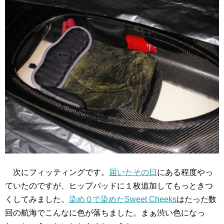
次にフィッティングです。
届いたその日
にある程度やっ
ていたのですが、ヒップパッドに１枚追加してもっときつ
くしてみました。
染めＱで染めたSweet Cheeks
はたった数
回の航海でこんなに色が落ちました。まぁ渋い色になっ