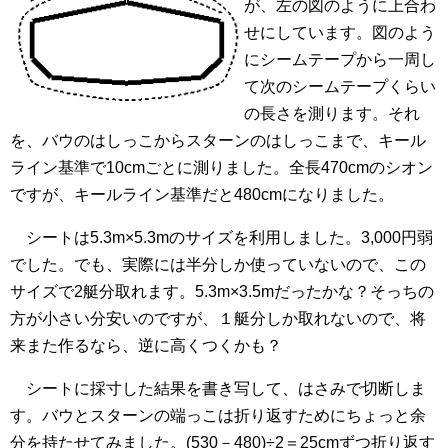
が、左の図のように上合わ
せにしています。図のよう
にシームテープから一周し
て次のシームテープくらい
の長さを測ります。それ
を、バウのはしっこからスターンのはしっこまで、キール
ライン基準で10cmごとに測りました。全長470cmのシオン
ですが、キールライン基準だと480cmになりました。
シートは5.3m×5.3mのサイズを利用しました。3,000円弱
でした。でも、実際には半分しか使っていないので、この
サイズで2艇分取れます。5.3m×3.5mだったかな？そっちの
方が小さい分安いのですが、１艇分しか取れないので、将
来また作るなら、逆に高くつくかも？
シートに採寸した結果を書き写して、はさみで切断しま
す。バウとスターンの端っこは折り返すためにちょっと余
分を持たせてみました。(530－480)÷2＝25cmずつ折り返す