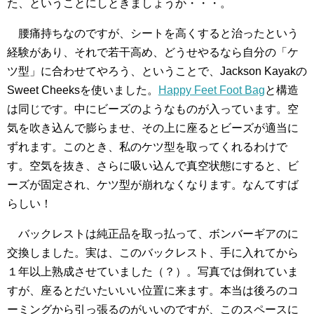
た、ということにしときましょうか・・・。
腰痛持ちなのですが、シートを高くすると治ったという
経験があり、それで若干高め、どうせやるなら自分の「ケ
ツ型」に合わせてやろう、ということで、Jackson Kayakの
Sweet Cheeksを使いました。
Happy Feet Foot Bag
と構造
は同じです。中にビーズのようなものが入っています。空
気を吹き込んで膨らませ、その上に座るとビーズが適当に
ずれます。このとき、私のケツ型を取ってくれるわけで
す。空気を抜き、さらに吸い込んで真空状態にすると、ビ
ーズが固定され、ケツ型が崩れなくなります。なんてすば
らしい！
バックレストは純正品を取っ払って、ボンバーギアのに
交換しました。実は、このバックレスト、手に入れてから
１年以上熟成させていました（？）。写真では倒れていま
すが、座るとだいたいいい位置に来ます。本当は後ろのコ
ーミングから引っ張るのがいいのですが、このスペースに