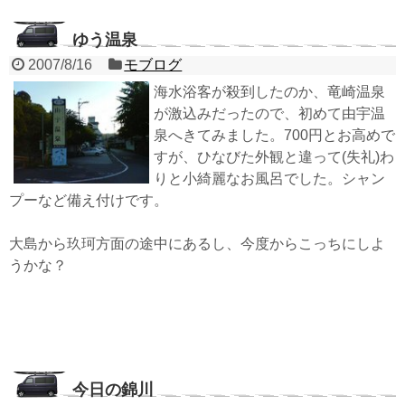
ゆう温泉
2007/8/16
モブログ
海水浴客が殺到したのか、竜崎温泉
が激込みだったので、初めて由宇温
泉へきてみました。700円とお高めで
すが、ひなびた外観と違って(失礼)わ
りと小綺麗なお風呂でした。シャン
プーなど備え付けです。
大島から玖珂方面の途中にあるし、今度からこっちにしよ
うかな？
今日の錦川