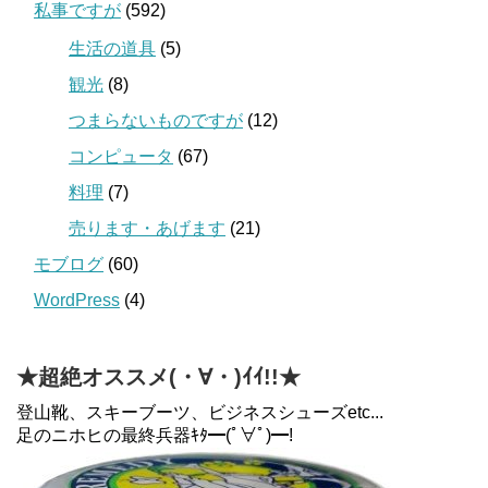
私事ですが
(592)
生活の道具
(5)
観光
(8)
つまらないものですが
(12)
コンピュータ
(67)
料理
(7)
売ります・あげます
(21)
モブログ
(60)
WordPress
(4)
★超絶オススメ(・∀・)ｲｲ!!★
登山靴、スキーブーツ、ビジネスシューズetc...
足のニホヒの最終兵器ｷﾀ━(ﾟ∀ﾟ)━!