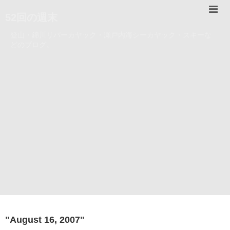
52回の週末
登山・錦川リバーカヤック・瀬戸内海シーカヤック・スキーな
どのブログ。
"
August 16, 2007
"