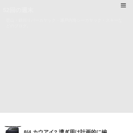
52回の週末
登山・錦川リバーカヤック・瀬戸内海シーカヤック・スキーな
どのブログ。
8/4 カウアイ? 漕ぎ用は計画的に編