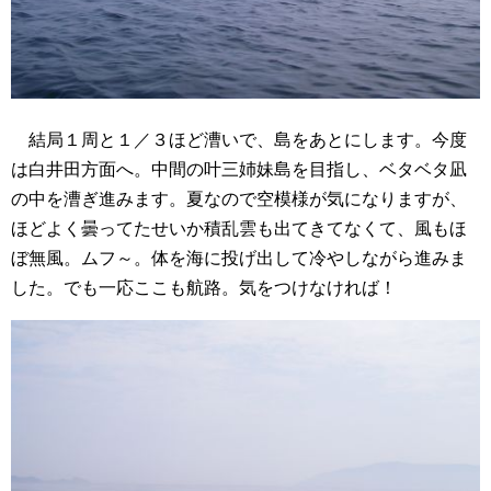
結局１周と１／３ほど漕いで、島をあとにします。今度
は白井田方面へ。中間の叶三姉妹島を目指し、ベタベタ凪
の中を漕ぎ進みます。夏なので空模様が気になりますが、
ほどよく曇ってたせいか積乱雲も出てきてなくて、風もほ
ぼ無風。ムフ～。体を海に投げ出して冷やしながら進みま
した。でも一応ここも航路。気をつけなければ！