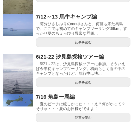
7/12～13 馬牛キャンプ編
随分ひさしぶりのmoujiさんと、何度も来た馬島
で、ここでは初めてのキャンプツーリング38km。す
っかり夏のちょっぴり異常な雰囲...
記事を読む
6/21-22 汐見島探検ツアー編
6/21～22は、汐見島探検ツアーに参加。そういえ
ば今年初キャンプツーリング。梅雨らしく雨の中の
キャンプとなったけど、航行中は快...
記事を読む
7/16 角島一周編
夏のビーチは眩しかった・・・え？何がかって？
そりゃ・・・夏のお日様がですよ！
記事を読む