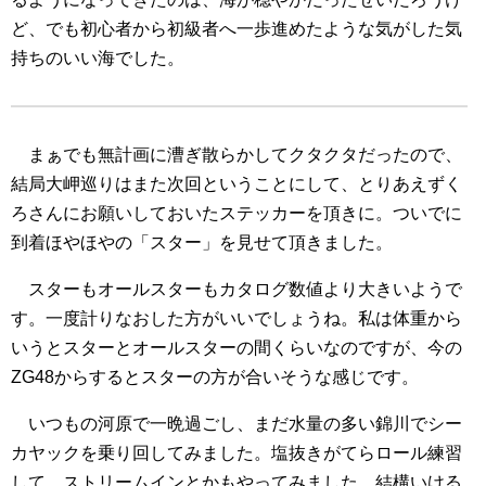
ど、でも初心者から初級者へ一歩進めたような気がした気
持ちのいい海でした。
まぁでも無計画に漕ぎ散らかしてクタクタだったので、
結局大岬巡りはまた次回ということにして、とりあえずく
ろさんにお願いしておいたステッカーを頂きに。ついでに
到着ほやほやの「スター」を見せて頂きました。
スターもオールスターもカタログ数値より大きいようで
す。一度計りなおした方がいいでしょうね。私は体重から
いうとスターとオールスターの間くらいなのですが、今の
ZG48からするとスターの方が合いそうな感じです。
いつもの河原で一晩過ごし、まだ水量の多い錦川でシー
カヤックを乗り回してみました。塩抜きがてらロール練習
して、ストリームインとかもやってみました。結構いける