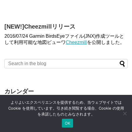
[NEW!]Cheezmillリリース
2016/07/24 Garmin BirdsEyeファイル(JNX)作成ツールと
して利用可能な地図ビューワ
Cheezmill
を公開しました。
カレンダー
August 2007
よりよいエクスペリエンスを提供するため、当ウェブサイトでは
M
T
W
T
F
S
S
Cookie を使用しています。引き続き閲覧する場合、Cookie の使用
1
2
3
4
5
を承諾したものとみなされます。
6
7
8
9
10
11
12
OK
13
14
15
16
17
18
19