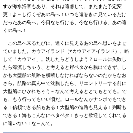
すが海水浴客もあり、それは遠慮して、またまた予定変
更！よ～し行くぞあの島へ！いつも遠巻きに見ているだけ
だったあの島へ。今日なら行ける、今なら行ける、あの遠
くの島へ！
この島へ来るたびに、遠くに見えるあの島へ思いをよせ
ていました。カウアイランド（≠カウアイアイランド）、略
して「カウアイ」。沈したらどうしよう？ロールに失敗し
たら漂流しちゃう、と考えると岸ベタから脱出できず、し
かも大型船の航路を横断しなければならないのだからなお
さら。航路の真ん中で沈脱したら、リエントリーする前に
大型船にひかれちゃう～なんて考えるととてもとても。で
も、もう行ってもいい頃だ。ロールなんかナンボでもでき
る！信頼できる船もある！大型船の進路も見える！判断も
できる！海もこんなにベタベタ！きっと歓迎してくれてる
に違いない！な～んて。