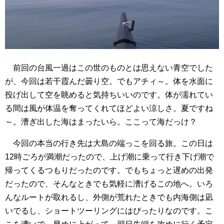
前回の台風一過はこの世のものとは思えない青空でした
が、今回は若干霞んだ曇り空。でもアチィ～。体を水面に
投げ出して空を眺めると気持ちいいのです。体が濡れてい
る間は風が体温を奪ってくれてほどよい涼しさ。夏ですね
～。漕ぎ出した海はまったいら。ここって海だっけ？
今回の本当の行き先は大島の端っこを回る旅。この日は
12時ごろが満潮だったので、上げ潮に乗って行き下げ潮で
帰ってくるつもりだったのです。でもちょっと遅めの出発
だったので、そんなときでも気軽に漕げるこの地へ。いろ
んなルートが取れるし、外側が荒れたときでも内海側は凪
いでるし、ショートツーリングにはぴったりなのです。こ