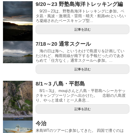
9/20～23 野塾島海洋トレッキング編
9/20～23は、野塾島海洋トレッキングに参加。ベ
タ凪・風波・激潮流・雷雨・晴天・航路etcといろい
ろ凝縮されたベースキャンプ型...
記事を読む
7/18～20 通常スクール
海の日は海へ。というわけで島渡りを計画してい
たけれど、梅雨前線が南下する予報だったのであき
らめて「仕方なく」通常スクールへ参加。...
記事を読む
8/1～3 八島・平郡島
8/1～3は、moujiさんと八島・平郡島へシーカヤッ
クキャンプツーリングへ出かけた。 念願の八島渡
り、やっと達成！と一人鼻息...
記事を読む
今治
来島WTのツアーに参加してきた。 四国で漕ぐのは