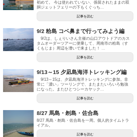
初めて。 今は使われていない、係留されたままの双
胴ジェットフェリーの下もくぐっち...
記事を読む
9/2 粭島 コベ鼻まで行ってみよう編
9/2は、しぇりいさん主催の山口アウトドアのカス
タムオーダーツアーに便乗して、周南市の粭島（す
くもじま）周辺を漕いで来ました！ ...
記事を読む
9/13～15 夕凪島海洋トレッキング編
9/13～15は、夕凪島海洋トレッキングに参加。非
常に「濃い」ツーリングで、またまたいろいろ勉強
になった。またひとつシーカヤック...
記事を読む
8/27 馬島・刎島・佐合島
8/27 馬島・刎島・佐合島を一周。個人的タイムトラ
イアル。
記事を読む