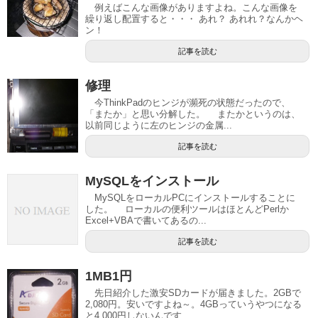
例えばこんな画像がありますよね。こんな画像を
繰り返し配置すると・・・ あれ？ あれれ？なんかヘ
ン！
記事を読む
修理
今ThinkPadのヒンジが瀕死の状態だったので、
「またか」と思い分解した。 またかというのは、
以前同じように左のヒンジの金属...
記事を読む
MySQLをインストール
MySQLをローカルPCにインストールすることに
した。 ローカルの便利ツールはほとんどPerlか
Excel+VBAで書いてあるの...
記事を読む
1MB1円
先日紹介した激安SDカードが届きました。2GBで
2,080円。安いですよね～。4GBっていうやつになる
と4,000円しないんです...