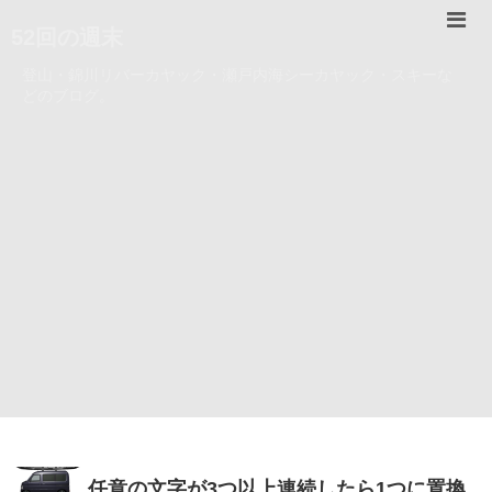
52回の週末
登山・錦川リバーカヤック・瀬戸内海シーカヤック・スキーな
どのブログ。
任意の文字が3つ以上連続したら1つに置換