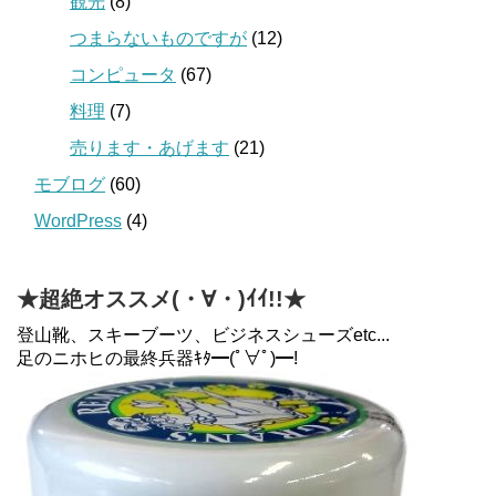
観光
(8)
つまらないものですが
(12)
コンピュータ
(67)
料理
(7)
売ります・あげます
(21)
モブログ
(60)
WordPress
(4)
★超絶オススメ(・∀・)ｲｲ!!★
登山靴、スキーブーツ、ビジネスシューズetc...
足のニホヒの最終兵器ｷﾀ━(ﾟ∀ﾟ)━!