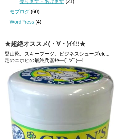
売ります・あげます
(21)
モブログ
(60)
WordPress
(4)
★超絶オススメ(・∀・)ｲｲ!!★
登山靴、スキーブーツ、ビジネスシューズetc...
足のニホヒの最終兵器ｷﾀ━(ﾟ∀ﾟ)━!