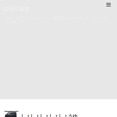
52回の週末
登山・錦川リバーカヤック・瀬戸内海シーカヤック・スキーな
どのブログ。
しょしょしょしょしょうゆ