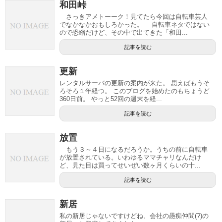
和田峠
さっきアメトーーク！見てたら今回は自転車芸人
でなかなかおもしろかった。 自転車ネタではない
ので恐縮だけど、その中で出てきた「和田...
記事を読む
更新
レンタルサーバの更新の案内が来た。 思えばもうそ
ろそろ１年経つ。 このブログを始めたのもちょうど
360日前。 やっと52回の週末を経...
記事を読む
放置
もう３～４日になるだろうか。うちの前に自転車
が放置されている。いわゆるママチャリなんだけ
ど、見た目は買ってせいぜい数ヶ月くらいの十...
記事を読む
新居
私の新居じゃないですけどね、会社の愚痴仲間(?)の