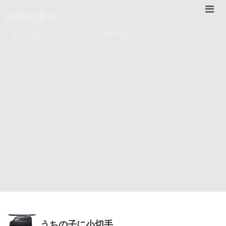
52回の週末
登山・錦川リバーカヤック・瀬戸内海シーカヤック・スキーな
どのブログ。
うちの子に小切手