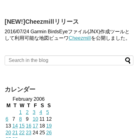
[NEW!]Cheezmillリリース
2016/07/24 Garmin BirdsEyeファイル(JNX)作成ツールと
して利用可能な地図ビューワ
Cheezmill
を公開しました。
カレンダー
February 2006
M
T
W
T
F
S
S
1
2
3
4
5
6
7
8
9
10
11
12
13
14
15
16
17
18
19
20
21
22
23
24
25
26