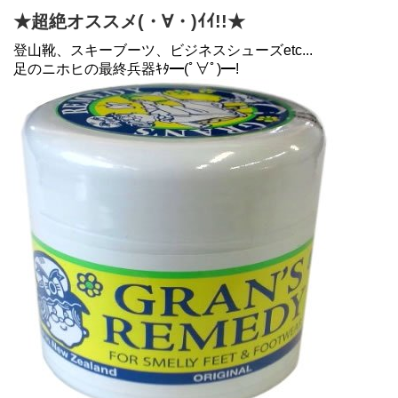
★超絶オススメ(・∀・)ｲｲ!!★
登山靴、スキーブーツ、ビジネスシューズetc...
足のニホヒの最終兵器ｷﾀ━(ﾟ∀ﾟ)━!