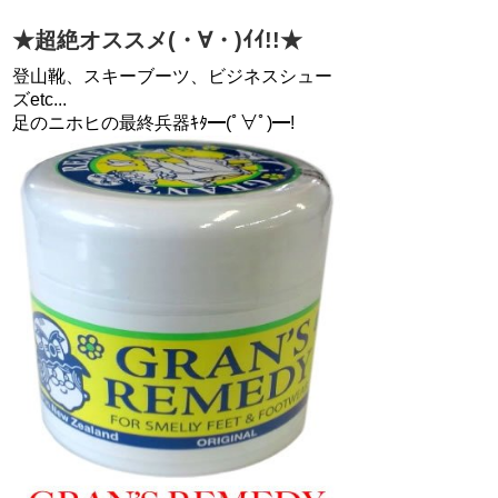
★超絶オススメ(・∀・)ｲｲ!!★
登山靴、スキーブーツ、ビジネスシュー
ズetc...
足のニホヒの最終兵器ｷﾀ━(ﾟ∀ﾟ)━!