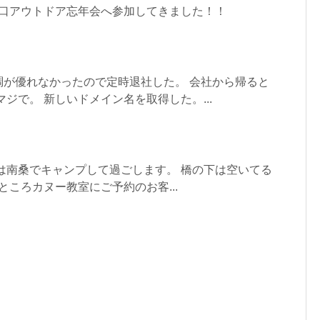
山口アウトドア忘年会へ参加してきました！！
調が優れなかったので定時退社した。 会社から帰ると
ジで。 新しいドメイン名を取得した。...
5は南桑でキャンプして過ごします。 橋の下は空いてる
のところカヌー教室にご予約のお客...
！