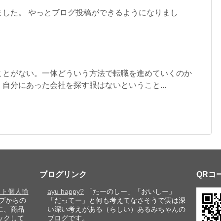
ました。 やっとブログ投稿ができるようになりまし
とがない。一体どういう方法で転職を進めていくのか
自分にあった会社を探す眼はないということ...
ブログリンク
QRコ
レット個人輸
ayu happy?
「たーのしー」「おいしー」
プからの
「だってー」と何も考えてなさそうで実は深
に、商品
い深い考えがある（らしい）あるみちゃんの
ックして
ブログです。