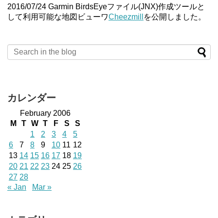
2016/07/24 Garmin BirdsEyeファイル(JNX)作成ツールと
して利用可能な地図ビューワ
Cheezmill
を公開しました。
カレンダー
February 2006
M
T
W
T
F
S
S
1
2
3
4
5
6
7
8
9
10
11
12
13
14
15
16
17
18
19
20
21
22
23
24
25
26
27
28
« Jan
Mar »