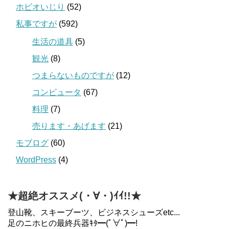
ホビオいじり
(52)
私事ですが
(592)
生活の道具
(5)
観光
(8)
つまらないものですが
(12)
コンピュータ
(67)
料理
(7)
売ります・あげます
(21)
モブログ
(60)
WordPress
(4)
★超絶オススメ(・∀・)ｲｲ!!★
登山靴、スキーブーツ、ビジネスシューズetc...
足のニホヒの最終兵器ｷﾀ━(ﾟ∀ﾟ)━!