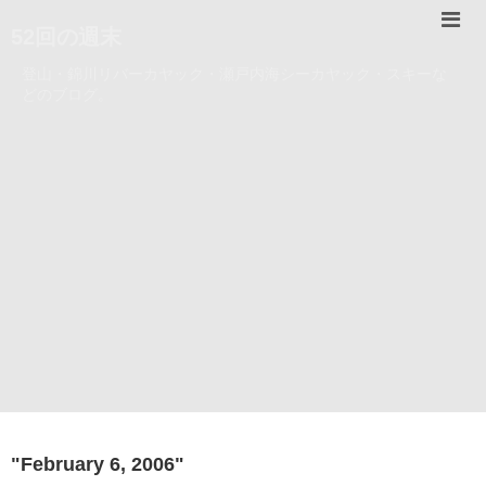
52回の週末
登山・錦川リバーカヤック・瀬戸内海シーカヤック・スキーな
どのブログ。
"
February 6, 2006
"