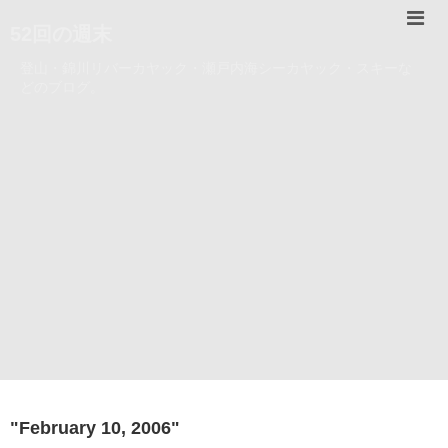
52回の週末
登山・錦川リバーカヤック・瀬戸内海シーカヤック・スキーな
どのブログ。
"
February 10, 2006
"