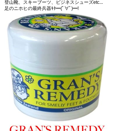
登山靴、スキーブーツ、ビジネスシューズetc...
足のニホヒの最終兵器ｷﾀ━(ﾟ∀ﾟ)━!