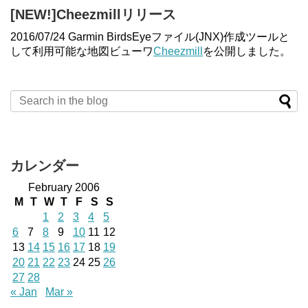
[NEW!]Cheezmillリリース
2016/07/24 Garmin BirdsEyeファイル(JNX)作成ツールと
して利用可能な地図ビューワ
Cheezmill
を公開しました。
カレンダー
February 2006
M
T
W
T
F
S
S
1
2
3
4
5
6
7
8
9
10
11
12
13
14
15
16
17
18
19
20
21
22
23
24
25
26
27
28
« Jan
Mar »