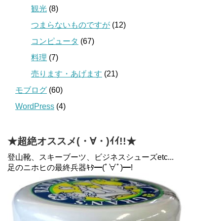
観光
(8)
つまらないものですが
(12)
コンピュータ
(67)
料理
(7)
売ります・あげます
(21)
モブログ
(60)
WordPress
(4)
★超絶オススメ(・∀・)ｲｲ!!★
登山靴、スキーブーツ、ビジネスシューズetc...
足のニホヒの最終兵器ｷﾀ━(ﾟ∀ﾟ)━!