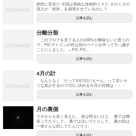
絶対に安全だ 今回は単純な技術的ミスだ そのミスの
混入が「絶対」を崩壊させているのに？
記事を読む
分離分裂
このブログを見てる人の100%が興味ないと思うの
で、PICマイコンの件は別のページを作って引っ越す
ことにしました。→PIC PIC...
記事を読む
4月の計
なんとなく「だって4月1日だもーん」って言いそ
うな気がするので2日に決める今月の目標は・・・
記事を読む
月の裏側
ウチからも良く見えた。 表は明るいけど、 裏では嘲
笑ってたりして。 裏では泣いてたりして。 裏の顔は
一体どんな顔してたんだろう。
記事を読む