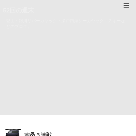
52回の週末
登山・錦川リバーカヤック・瀬戸内海シーカヤック・スキーな
どのブログ。
南桑３連戦